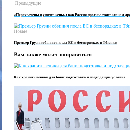
Предыдущие
«Перехвачены и уничтожены»: как Россия противостоит атакам д
Новые
Премьер Грузии обвинил посла ЕС в беспорядках в Тбилиси
Вам также может понравиться
Как хранить веники для бани: подготовка и подходящие условия