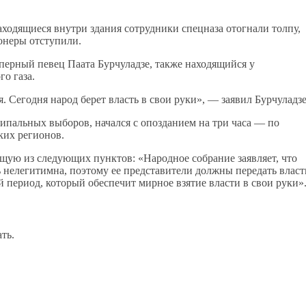
аходящиеся внутри здания сотрудники спецназа отогнали толпу,
онеры отступили.
оперный певец Паата Бурчуладзе, также находящийся у
го газа.
. Сегодня народ берет власть в свои руки», — заявил Бурчуладзе
пальных выборов, начался с опозданием на три часа — по
ких регионов.
ящую из следующих пунктов: «Народное собрание заявляет, что
ь нелегитимна, поэтому ее представители должны передать власт
 период, который обеспечит мирное взятие власти в свои руки»
ть.