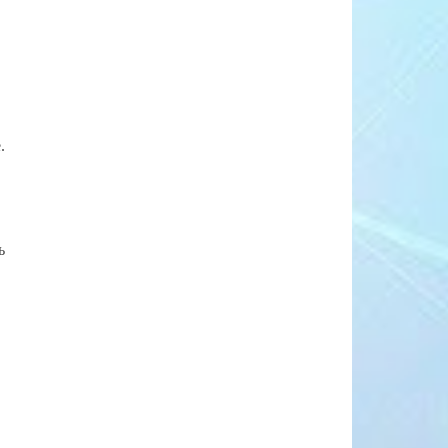
.
ь
.