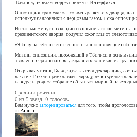
Тбилиси, передает корреспондент «Интерфакса».
Оппозиционерам удалось сорвать решетки у дворца, но н
используя баллончики с перцовым газом. Пока оппозици
Несколько минут назад один из организаторов митинга, 
президентского дворца, получил ожог глаз от слезоточиво
«Я беру на себя ответственность за происходящие события
Митинг оппозиции, проходящий в Тбилиси в день муници
заявлению организаторов, ждали сторонников из грузинс
Открывая митинг, Бурчуладзе зачитал декларацию, состо
власть в Грузии принадлежит народу, действующая власт
народу; народное собрание объявляет мирный переходный
Средний рейтинг
0 из 5 звезд. 0 голосов.
Вам нужно
авторизироваться
для того, чтобы проголосова
от
Admin