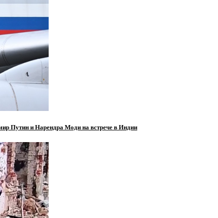
мир Путин и Нарендра Моди на встрече в Индии