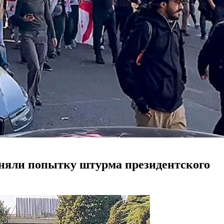
няли попытку штурма президентского