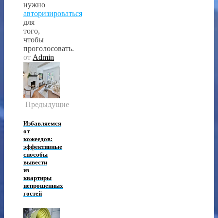
нужно
авторизироваться
для
того,
чтобы
проголосовать.
от
Admin
Предыдущие
Избавляемся
от
кожеедов:
эффективные
способы
вывести
из
квартиры
непрошенных
гостей