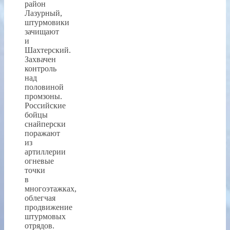
район
Лазурный,
штурмовики
зачищают
и
Шахтерский.
Захвачен
контроль
над
половиной
промзоны.
Российские
бойцы
снайперски
поражают
из
артиллерии
огневые
точки
в
многоэтажках,
облегчая
продвижение
штурмовых
отрядов.