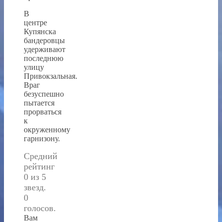
В
центре
Купянска
бандеровцы
удерживают
последнюю
улицу
Привокзальная.
Враг
безуспешно
пытается
прорваться
к
окруженному
гарнизону.
Средний
рейтинг
0 из 5
звезд.
0
голосов.
Вам