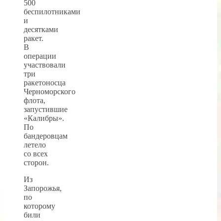
500
беспилотниками
и
десятками
ракет.
В
операции
участвовали
три
ракетоносца
Черноморского
флота,
запустившие
«Калибры».
По
бандеровцам
летело
со всех
сторон.
Из
Запорожья,
по
которому
били