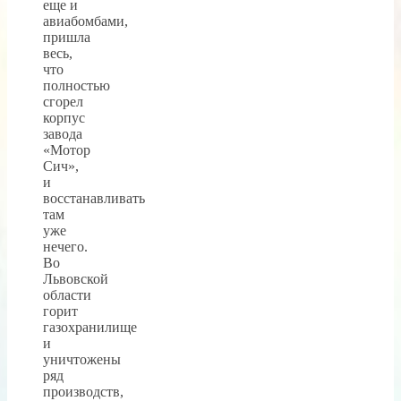
еще и
авиабомбами,
пришла
весь,
что
полностью
сгорел
корпус
завода
«Мотор
Сич»,
и
восстанавливать
там
уже
нечего.
Во
Львовской
области
горит
газохранилище
и
уничтожены
ряд
производств,