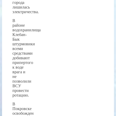
города
лишилась
электричества.
В
районе
водохранилища
Клебан-
Бык
штурмовики
всеми
средствами
добивают
припертого
к воде
врага и
не
позволили
ВСУ
провести
ротацию.
В
Покровске
освобожден