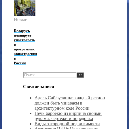
Новые
Беларусь
планирует
участвовать
в
программах
авиастроения
в
России
Свежие записи
Адель Сайфуллина: каждый регион
должен быть узнаваем в
архитектурном коде России
Печь-барбекю из кирпича своими
руками: чертежи и порядовка
Виды загородной недвижимости
Аудитория Hell is Us выросла до