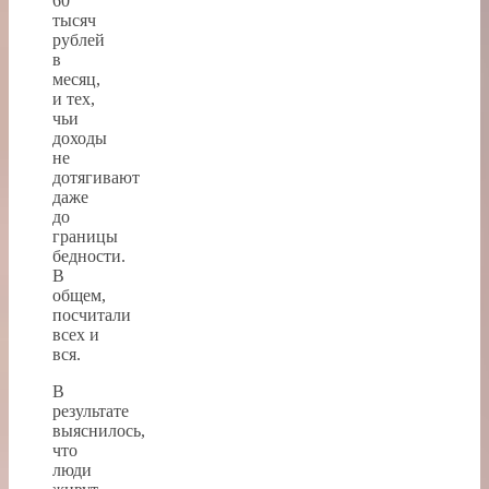
60
тысяч
рублей
в
месяц,
и тех,
чьи
доходы
не
дотягивают
даже
до
границы
бедности.
В
общем,
посчитали
всех и
вся.
В
результате
выяснилось,
что
люди