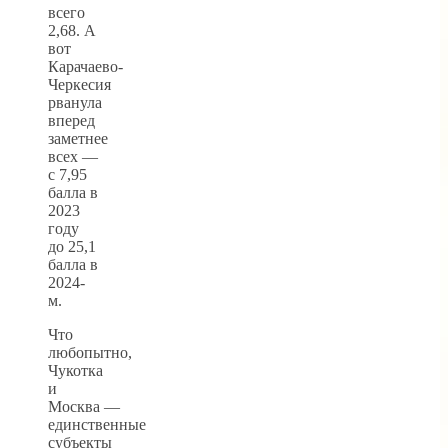
всего
2,68. А
вот
Карачаево-
Черкесия
рванула
вперед
заметнее
всех —
с 7,95
балла в
2023
году
до 25,1
балла в
2024-
м.
Что
любопытно,
Чукотка
и
Москва —
единственные
субъекты