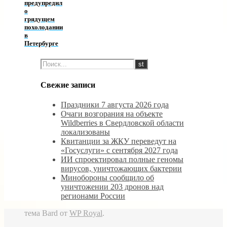
предупредил
о
грядущем
похолодании
в
Петербурге
Свежие записи
Праздники 7 августа 2026 года
Очаги возгорания на объекте
Wildberries в Свердловской области
локализованы
Квитанции за ЖКУ переведут на
«Госуслуги» с сентября 2027 года
ИИ спроектировал полные геномы
вирусов, уничтожающих бактерии
Минобороны сообщило об
уничтожении 203 дронов над
регионами России
тема Bard от
WP Royal
.