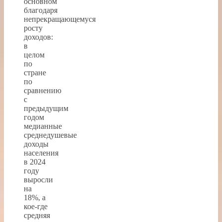
основном
благодаря
непрекращающемуся
росту
доходов:
в
целом
по
стране
по
сравнению
с
предыдущим
годом
медианные
среднедушевые
доходы
населения
в 2024
году
выросли
на
18%, а
кое-где
средняя