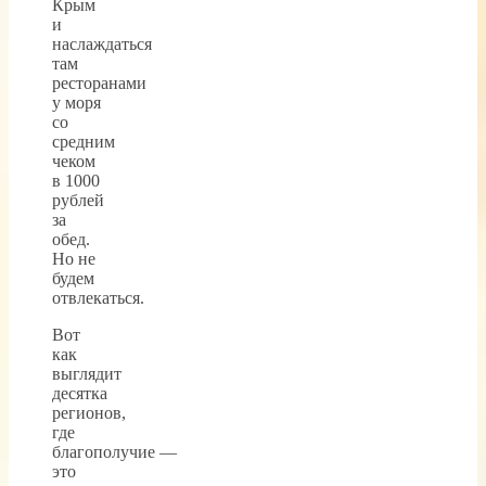
Крым
и
наслаждаться
там
ресторанами
у моря
со
средним
чеком
в 1000
рублей
за
обед.
Но не
будем
отвлекаться.
Вот
как
выглядит
десятка
регионов,
где
благополучие —
это