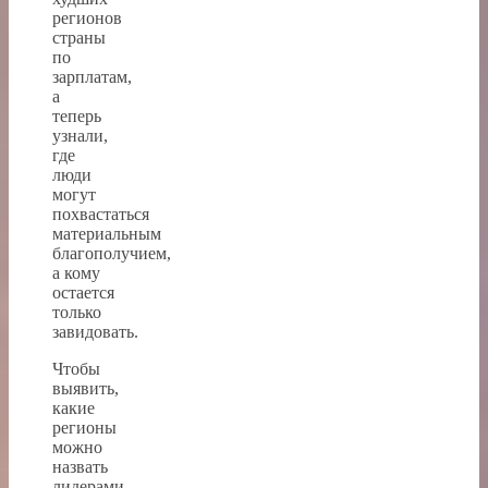
регионов
страны
по
зарплатам,
а
теперь
узнали,
где
люди
могут
похвастаться
материальным
благополучием,
а кому
остается
только
завидовать.
Чтобы
выявить,
какие
регионы
можно
назвать
лидерами