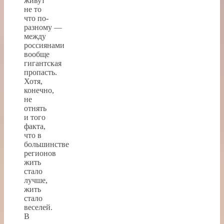
живут
не то
что по-
разному —
между
россиянами
вообще
гигантская
пропасть.
Хотя,
конечно,
не
отнять
и того
факта,
что в
большинстве
регионов
жить
стало
лучше,
жить
стало
веселей.
В