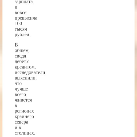
зарплата
и
вовсе
превысила
100
тысяч
рублей.
В
общем,
сведя
дебет с
кредитом,
исследователи
выяснили,
что
лучше
всего
живется
в
регионах
крайнего
севера
и в
столицах.