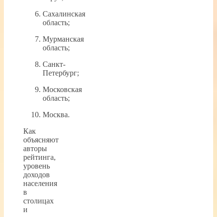
Сахалинская
область;
Мурманская
область;
Санкт-
Петербург;
Московская
область;
Москва.
Как
объясняют
авторы
рейтинга,
уровень
доходов
населения
в
столицах
и