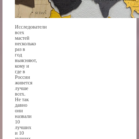
Исследователи
всех
мастей
несколько
раз в
год
выясняют,
кому и
где в
России
живется
лучше
всех.
Не так
давно
они
назвали
10
лучших
и 10
худших