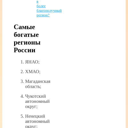
в
более
благополучный
регион?
Самые
богатые
регионы
России
ЯНАО;
ХМАО;
Магаданская
область;
Чукотский
автономный
округ;
Ненецкий
автономный
округ;