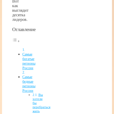
Вот
как
выглядит
десятка
лидеров.
Оглавление
Самые
богатые
регионы
России
Самые
бедные
регионы
России
Вы
хотели
бы
перебраться
жить