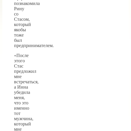
познакомила
Рину
со
Стасом,
который
якобы
тоже
был
предпринимателем.
«После
этого
Стас
предложил
мне
встречаться,
а Инна
убедила
меня,
что это
именно
тот
мужчина,
который
мне