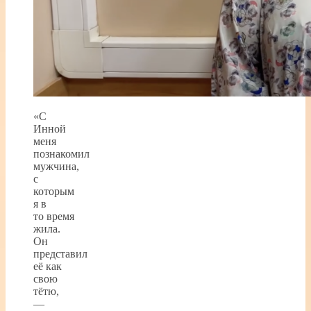
«С
Инной
меня
познакомил
мужчина,
с
которым
я в
то время
жила.
Он
представил
её как
свою
тётю,
—