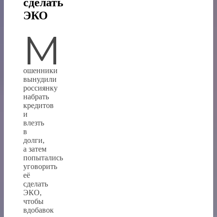
сделать
ЭКО
М
ошенники
вынудили
россиянку
набрать
кредитов
и
влезть
в
долги,
а затем
попытались
уговорить
её
сделать
ЭКО,
чтобы
вдобавок