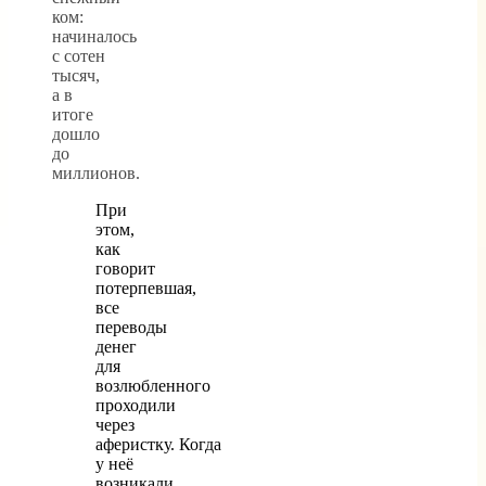
ком:
начиналось
с сотен
тысяч,
а в
итоге
дошло
до
миллионов.
При
этом,
как
говорит
потерпевшая,
все
переводы
денег
для
возлюбленного
проходили
через
аферистку. Когда
у неё
возникали