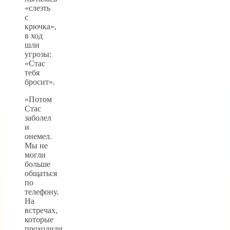
«слезть
с
крючка»,
в ход
шли
угрозы:
«Стас
тебя
бросит».
«Потом
Стас
заболел
и
онемел.
Мы не
могли
больше
общаться
по
телефону.
На
встречах,
которые
проходили