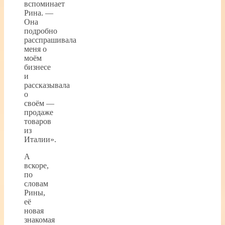
вспоминает
Рина. —
Она
подробно
расспрашивала
меня о
моём
бизнесе
и
рассказывала
о
своём —
продаже
товаров
из
Италии».
А
вскоре,
по
словам
Рины,
её
новая
знакомая