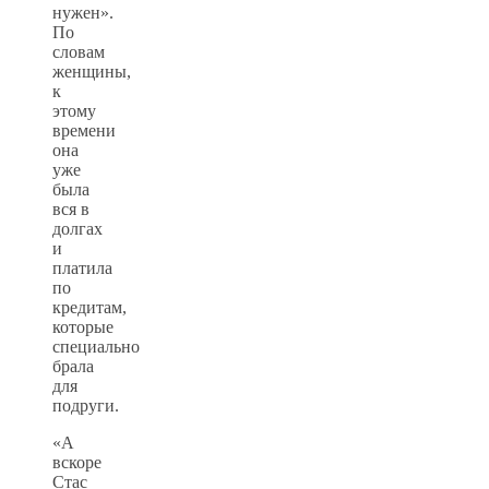
нужен».
По
словам
женщины,
к
этому
времени
она
уже
была
вся в
долгах
и
платила
по
кредитам,
которые
специально
брала
для
подруги.
«А
вскоре
Стас