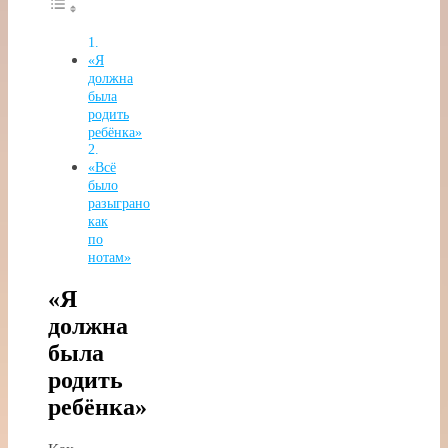
«Я
должна
была
родить
ребёнка»
«Всё
было
разыграно
как
по
нотам»
«Я
должна
была
родить
ребёнка»