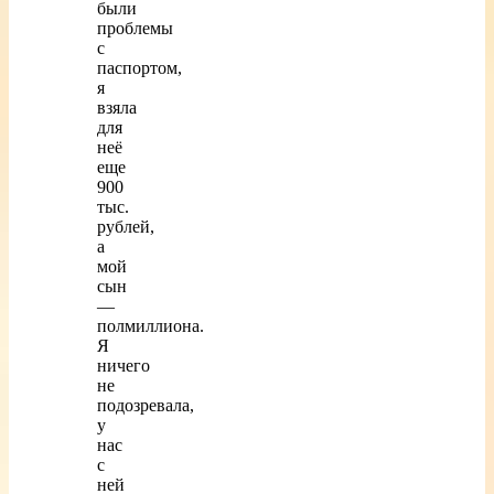
были
проблемы
с
паспортом,
я
взяла
для
неё
еще
900
тыс.
рублей,
а
мой
сын
—
полмиллиона.
Я
ничего
не
подозревала,
у
нас
с
ней