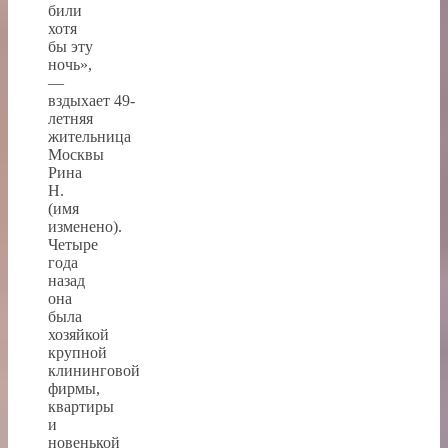
били
хотя
бы эту
ночь»,
—
вздыхает 49-
летняя
жительница
Москвы
Рина
Н.
(имя
изменено).
Четыре
года
назад
она
была
хозяйкой
крупной
клининговой
фирмы,
квартиры
и
новенькой