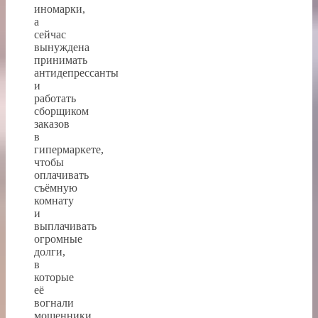
иномарки,
а
сейчас
вынуждена
принимать
антидепрессанты
и
работать
сборщиком
заказов
в
гипермаркете,
чтобы
оплачивать
съёмную
комнату
и
выплачивать
огромные
долги,
в
которые
её
вогнали
мошенники.