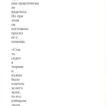
они практически
не
виделись.
Но при
этом
он
постоянно
просил
её о
помощи.
«Стас
то
сидел
в
тюрьме
и
нужно
было
платить
за него
залог,
то его
избивали
люди,