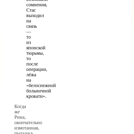
сомнения,
Стас
выходил
на
связь
—
то
из
японской
тюрьмы,
то
после
операции,
лёжа
на
«белоснежной
больничной
кровати».
Когда
же
Рина,
окончательно
измотанная,
пыталась