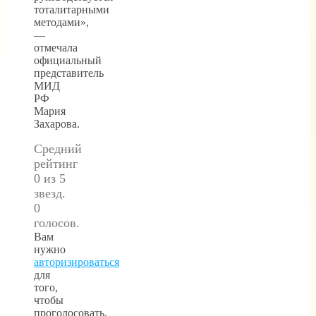
тоталитарными
методами»,
—
отмечала
официальный
представитель
МИД
РФ
Мария
Захарова.
Средний
рейтинг
0 из 5
звезд.
0
голосов.
Вам
нужно
авторизироваться
для
того,
чтобы
проголосовать.