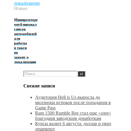
Новые
Минпромторг
опубликовал
список
автомобилей
для
работы
в такси
по
закону о
локализации
Свежие записи
Аудитория Hell is Us выросла до
миллиона игроков после попадания в
Game Pass
Ram 1500 Rumble Bee стал еще «злее»
благодаря заводским доработкам
Курсы валют 6 августа: доллар и евро
дешевеют