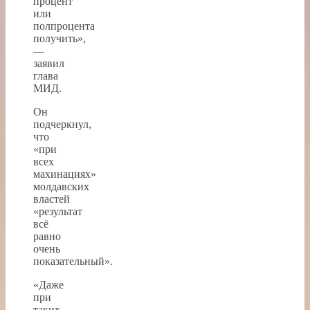
процент
или
полпроцента
получить»,
—
заявил
глава
МИД.
Он
подчеркнул,
что
«при
всех
махинациях»
молдавских
властей
«результат
всё
равно
очень
показательный».
«Даже
при
таких