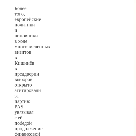
Более
того,
европейские
политики
и
чиновники
в ходе
многочисленных
визитов
в
Кишинёв
в
преддверии
выборов
открыто
агитировали
за
партию
PAS,
увязывая
с её
победой
продолжение
финансовой