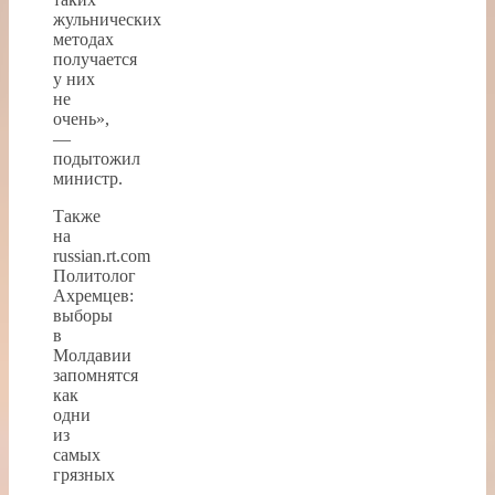
жульнических
методах
получается
у них
не
очень»,
—
подытожил
министр.
Также
на
russian.rt.com
Политолог
Ахремцев:
выборы
в
Молдавии
запомнятся
как
одни
из
самых
грязных