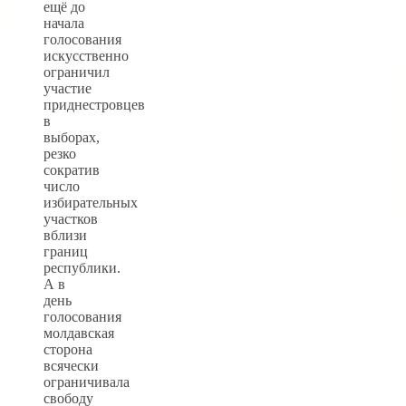
ещё до
начала
голосования
искусственно
ограничил
участие
приднестровцев
в
выборах,
резко
сократив
число
избирательных
участков
вблизи
границ
республики.
А в
день
голосования
молдавская
сторона
всячески
ограничивала
свободу