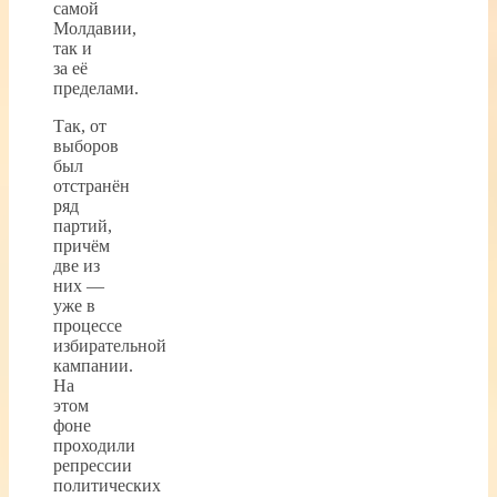
самой
Молдавии,
так и
за её
пределами.
Так, от
выборов
был
отстранён
ряд
партий,
причём
две из
них —
уже в
процессе
избирательной
кампании.
На
этом
фоне
проходили
репрессии
политических