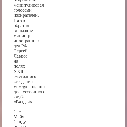
манипулировал
голосами
избирателей.
На это
обратил
внимание
министр
иностранных
дел РФ
Сергей
Лавров
на
полях
XXII
ежегодного
заседания
международного
дискуссионного
клуба
«Валдай».
Сама
Майя
Санду,
по его