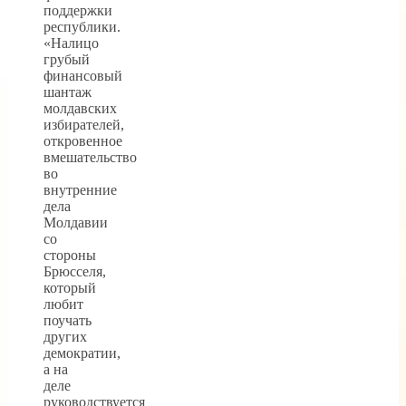
поддержки
республики.
«Налицо
грубый
финансовый
шантаж
молдавских
избирателей,
откровенное
вмешательство
во
внутренние
дела
Молдавии
со
стороны
Брюсселя,
который
любит
поучать
других
демократии,
а на
деле
руководствуется