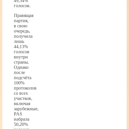
49,54%
голосов.
Правящая
партия,
в свою
очередь,
получила
лишь
44,13%
голосов
внутри
страны.
Однако
после
подсчёта
100%
протоколов
со всех
участков,
включая
зарубежные,
PAS
набрала
50,20%