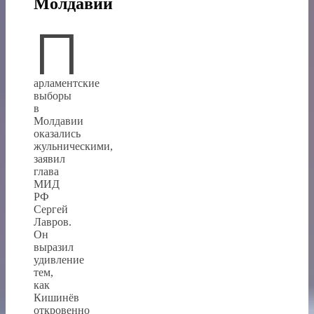
Молдавии
П
арламентские
выборы
в
Молдавии
оказались
жульническими,
заявил
глава
МИД
РФ
Сергей
Лавров.
Он
выразил
удивление
тем,
как
Кишинёв
откровенно