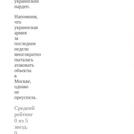
украинский
нардеп.
Напомним,
что
украинская
армия
за
последние
недели
многократно
пыталась
атаковать
объекты
в
Москве,
однако
не
преуспела.
Средний
рейтинг
0 из 5
звезд.
0