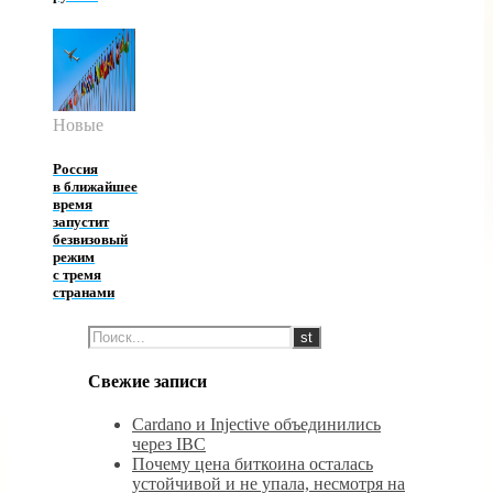
Новые
Россия
в ближайшее
время
запустит
безвизовый
режим
с тремя
странами
Свежие записи
Cardano и Injective объединились
через IBC
Почему цена биткоина осталась
устойчивой и не упала, несмотря на