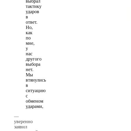
выбрал
тактику
ударов
в
ответ.
Но,
как
по
мне,
у
нас
другого
выбора
нет.
Мы
втянулись
в
ситуацию
с
обменом
ударами,
—
уверенно
заявил