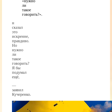
«нужно
ли
такое
говорить?».
н
сказал
это
искренне,
правдиво.
Но
нужно
ли
такое
говорить?
Я бы
подумал
ещё,
—
заявил
Кучеренко.