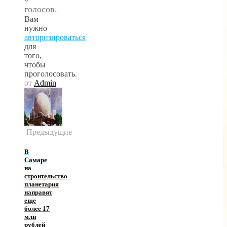
голосов.
Вам
нужно
авторизироваться
для
того,
чтобы
проголосовать.
от
Admin
Предыдущие
В
Самаре
на
строительство
планетария
направят
еще
более 17
млн
рублей