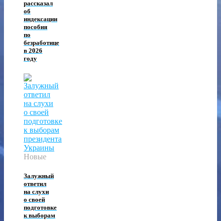
рассказал
об
индексации
пособия
по
безработице
в 2026
году
Новые
Залужный
ответил
на слухи
о своей
подготовке
к выборам