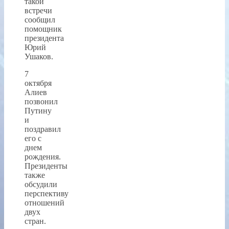
такой
встречи
сообщил
помощник
президента
Юрий
Ушаков.
7
октября
Алиев
позвонил
Путину
и
поздравил
его с
днем
рождения.
Президенты
также
обсудили
перспективу
отношений
двух
стран.