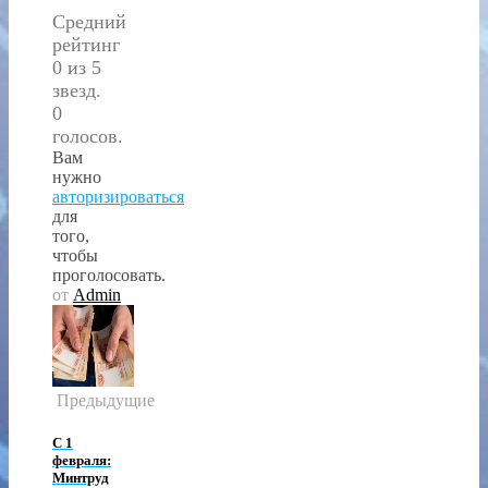
Средний
рейтинг
0 из 5
звезд.
0
голосов.
Вам
нужно
авторизироваться
для
того,
чтобы
проголосовать.
от
Admin
Предыдущие
С 1
февраля:
Минтруд