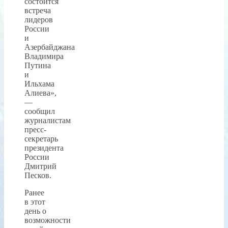
состоится
встреча
лидеров
России
и
Азербайджана
Владимира
Путина
и
Ильхама
Алиева»,
—
сообщил
журналистам
пресс-
секретарь
президента
России
Дмитрий
Песков.
Ранее
в этот
день о
возможности