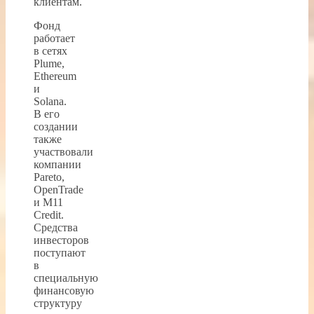
клиентам.
Фонд
работает
в сетях
Plume,
Ethereum
и
Solana.
В его
создании
также
участвовали
компании
Pareto,
OpenTrade
и M11
Credit.
Средства
инвесторов
поступают
в
специальную
финансовую
структуру