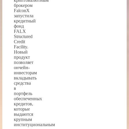
криптовалютным
брокером
FalconX
запустила
кредитный
фонд
FALX
Structured
Credit
Facility.
Новый
продукт
позволяет
ончейн-
инвесторам
вкладывать
средства
в
портфель
обеспеченных
кредитов,
которые
выдаются
крупным
институциональным