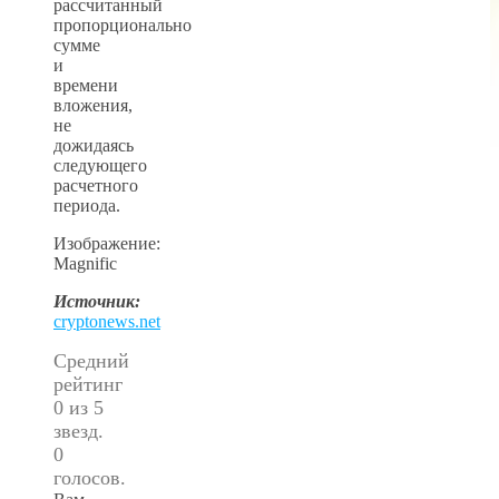
рассчитанный
пропорционально
сумме
и
времени
вложения,
не
дожидаясь
следующего
расчетного
периода.
Изображение:
Magnific
Источник:
cryptonews.net
Средний
рейтинг
0 из 5
звезд.
0
голосов.