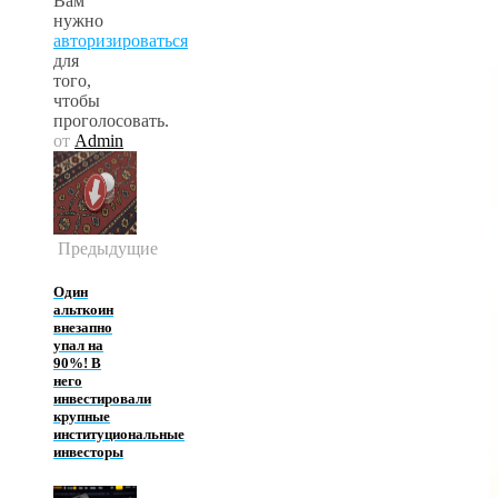
Вам
нужно
авторизироваться
для
того,
чтобы
проголосовать.
от
Admin
Предыдущие
Один
альткоин
внезапно
упал на
90%! В
него
инвестировали
крупные
институциональные
инвесторы