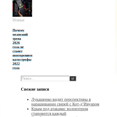
Новые
Почему
медвежий
тренд
2026
года не
станет
повторением
катастрофы
2022
года
Свежие записи
Лукашенко видит перспективы в
наращивании связей с Кот-д’Ивуаром
Крым под атаками: волонтером
становится каждый