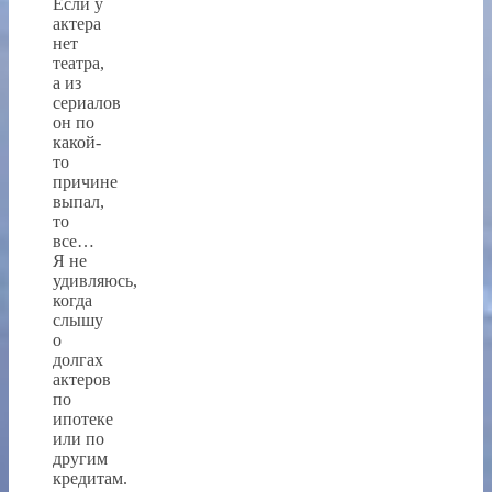
Если у
актера
нет
театра,
а из
сериалов
он по
какой-
то
причине
выпал,
то
все…
Я не
удивляюсь,
когда
слышу
о
долгах
актеров
по
ипотеке
или по
другим
кредитам.