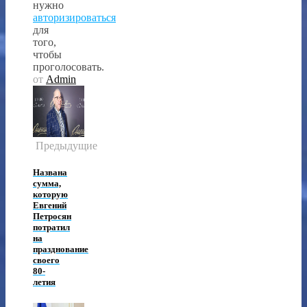
нужно
авторизироваться
для
того,
чтобы
проголосовать.
от
Admin
Предыдущие
Названа
сумма,
которую
Евгений
Петросян
потратил
на
празднование
своего
80-
летия