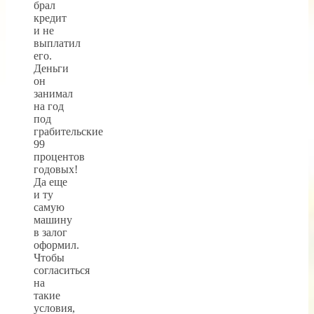
брал
кредит
и не
выплатил
его.
Деньги
он
занимал
на год
под
грабительские
99
процентов
годовых!
Да еще
и ту
самую
машину
в залог
оформил.
Чтобы
согласиться
на
такие
условия,