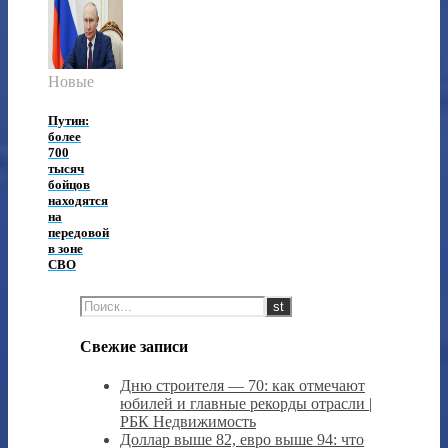
Новые
Путин:
более
700
тысяч
бойцов
находятся
на
передовой
в зоне
СВО
Свежие записи
Дню строителя — 70: как отмечают
юбилей и главные рекорды отрасли |
РБК Недвижимость
Доллар выше 82, евро выше 94: что