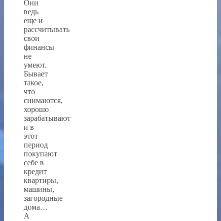
Они
ведь
еще и
рассчитывать
свои
финансы
не
умеют.
Бывает
такое,
что
снимаются,
хорошо
зарабатывают
и в
этот
период
покупают
себе в
кредит
квартиры,
машины,
загородные
дома…
А