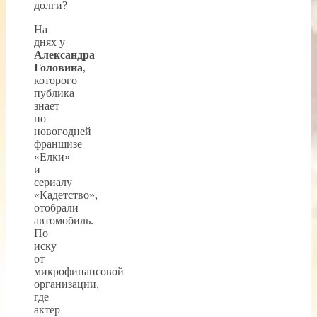
На
днях у
Александра
Головина
,
которого
публика
знает
по
новогодней
франшизе
«Елки»
и
сериалу
«Кадетство»,
отобрали
автомобиль.
По
иску
от
микрофинансовой
организации,
где
актер