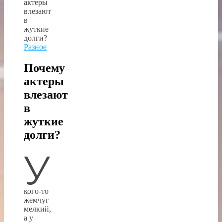
Разное
Почему
актеры
влезают
в
жуткие
долги?
У
кого-то
жемчуг
мелкий,
а у