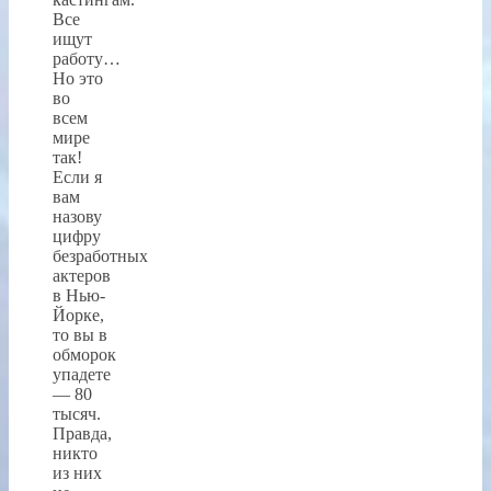
Все
ищут
работу…
Но это
во
всем
мире
так!
Если я
вам
назову
цифру
безработных
актеров
в Нью-
Йорке,
то вы в
обморок
упадете
— 80
тысяч.
Правда,
никто
из них