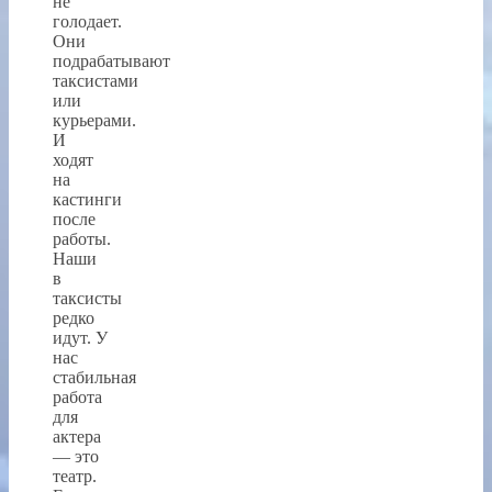
не
голодает.
Они
подрабатывают
таксистами
или
курьерами.
И
ходят
на
кастинги
после
работы.
Наши
в
таксисты
редко
идут. У
нас
стабильная
работа
для
актера
— это
театр.