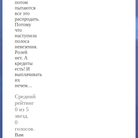
потом
пытаются
все это
распродать.
Потому
что
наступила
полоса
невезения.
Ролей
нет. А
кредиты
есть! И
выплачивать
их
нечем…
Средний
рейтинг
0 из 5
звезд.
0
голосов.
Вам