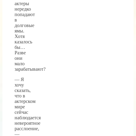
актеры
нередко
попадают
в
долговые
ямы.
Хотя
казалось
бы…
Разве
они
мало
зарабатывают?
— Я
хочу
сказать,
что в
актерском
мире
сейчас
наблюдается
невероятное
расслоение,
—