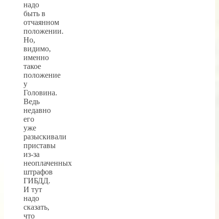
надо
быть в
отчаянном
положении.
Но,
видимо,
именно
такое
положение
у
Головина.
Ведь
недавно
его
уже
разыскивали
приставы
из-за
неоплаченных
штрафов
ГИБДД.
И тут
надо
сказать,
что