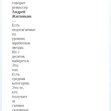
говорит
режиссер
Андрей
Житинкин
.
—
Есть
недосягаемые
по
уровню
заработков
звезды.
Их с
десяток
наберется.
Это
топ.
Есть
средняя
категория.
Это те,
кто
получает
за
съемки
скромные