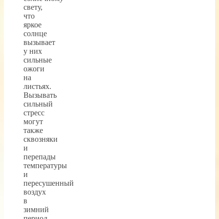
свету,
что
яркое
солнце
вызывает
у них
сильные
ожоги
на
листьях.
Вызывать
сильный
стресс
могут
также
сквозняки
и
перепады
температуры
и
пересушенный
воздух
в
зимний
период.