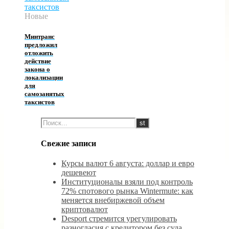
Новые
Минтранс
предложил
отложить
действие
закона о
локализации
для
самозанятых
таксистов
Свежие записи
Курсы валют 6 августа: доллар и евро
дешевеют
Институционалы взяли под контроль
72% спотового рынка Wintermute: как
меняется внебиржевой объем
криптовалют
Desport стремится урегулировать
разногласия с кредитором без суда