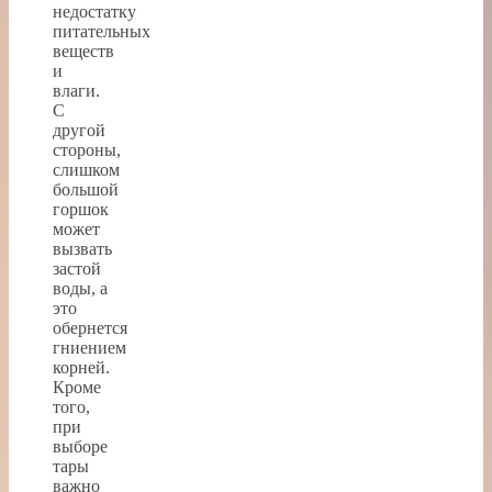
недостатку
питательных
веществ
и
влаги.
С
другой
стороны,
слишком
большой
горшок
может
вызвать
застой
воды, а
это
обернется
гниением
корней.
Кроме
того,
при
выборе
тары
важно