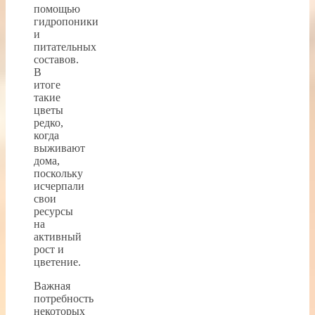
помощью
гидропоники
и
питательных
составов.
В
итоге
такие
цветы
редко,
когда
выживают
дома,
поскольку
исчерпали
свои
ресурсы
на
активный
рост и
цветение.
Важная
потребность
некоторых