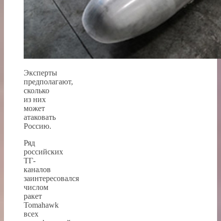
Эксперты
предполагают,
сколько
из них
может
атаковать
Россию.
Ряд
российских
ТГ-
каналов
заинтересовался
числом
ракет
Tomahawk
всех