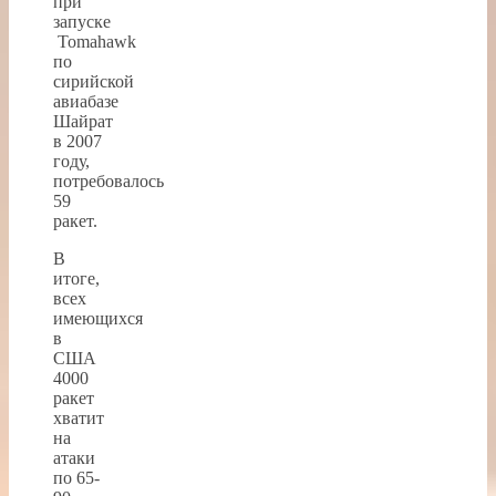
при
запуске
Tomahawk
по
сирийской
авиабазе
Шайрат
в 2007
году,
потребовалось
59
ракет.
В
итоге,
всех
имеющихся
в
США
4000
ракет
хватит
на
атаки
по 65-