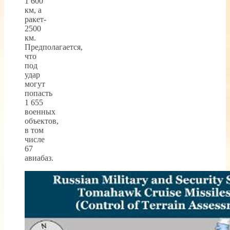
1 600
км, а
ракет-
2500
км.
Предполагается,
что
под
удар
могут
попасть
1 655
военных
объектов,
в том
числе
67
авиабаз.