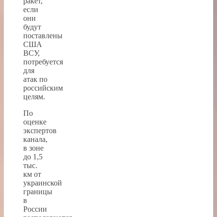
ракет,
если
они
будут
поставлены
США
ВСУ,
потребуется
для
атак по
российским
целям.
По
оценке
экспертов
канала,
в зоне
до 1,5
тыс.
км от
украинской
границы
в
России