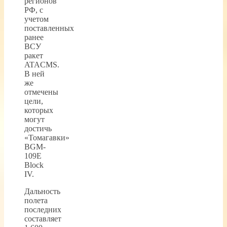
регионов
РФ, с
учетом
поставленных
ранее
ВСУ
ракет
ATACMS.
В ней
же
отмечены
цели,
которых
могут
достичь
«Томагавки»
BGM-
109E
Block
IV.
Дальность
полета
последних
составляет