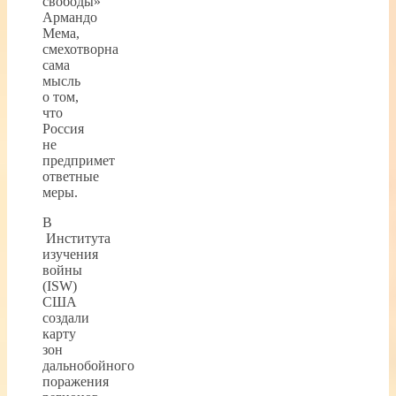
свободы»
Армандо
Мема,
смехотворна
сама
мысль
о том,
что
Россия
не
предпримет
ответные
меры.
В
Института
изучения
войны
(ISW)
США
создали
карту
зон
дальнобойного
поражения