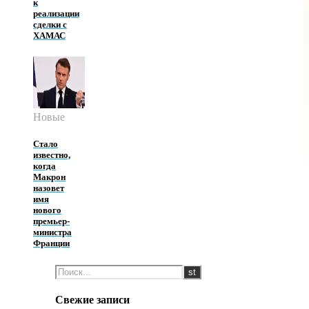
к
реализации
сделки с
ХАМАС
Новые
Стало
известно,
когда
Макрон
назовет
имя
нового
премьер-
министра
Франции
Свежие записи