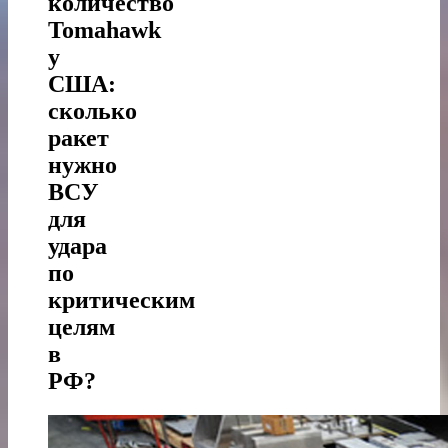
количество
Tomahawk
у
США:
сколько
ракет
нужно
ВСУ
для
удара
по
критическим
целям
в
РФ?