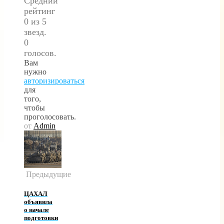
Средний
рейтинг
0 из 5
звезд.
0
голосов.
Вам
нужно
авторизироваться
для
того,
чтобы
проголосовать.
от
Admin
Предыдущие
ЦАХАЛ
объявила
о начале
подготовки