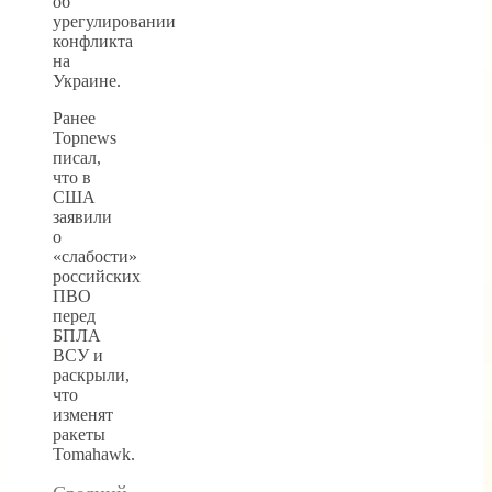
об
урегулировании
конфликта
на
Украине.
Ранее
Topnews
писал,
что в
США
заявили
о
«слабости»
российских
ПВО
перед
БПЛА
ВСУ и
раскрыли,
что
изменят
ракеты
Tomahawk.