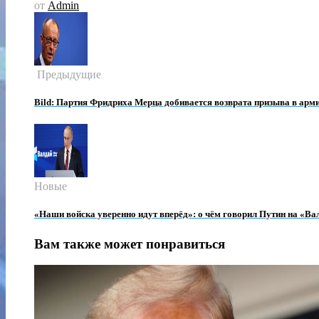
от
Admin
Предыдущие
Bild: Партия Фридриха Мерца добивается возврата призыва в арм
Новые
«Наши войска уверенно идут вперёд»: о чём говорил Путин на «Ва
Вам также может понравиться