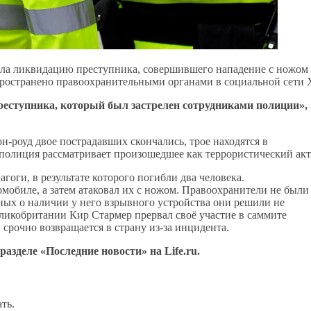
ла ликвидацию преступника, совершившего нападение с ножом
пространено правоохранительными органами в социальной сети 
реступника, который был застрелен сотрудниками полиции»,
н-роуд двое пострадавших скончались, трое находятся в
 полиция рассматривает произошедшее как террористический акт
оги, в результате которого погибли два человека.
мобиле, а затем атаковал их с ножом. Правоохранители не были
ных о наличии у него взрывного устройства они решили не
ликобритании Кир Стармер прервал своё участие в саммите
срочно возвращается в страну из-за инцидента.
зделе «Последние новости» на Life.ru.
ть.