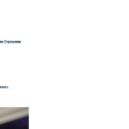
ию Германии
лдае»