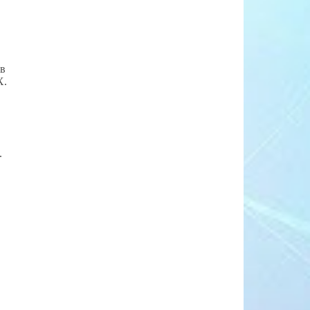
 в
X.
.