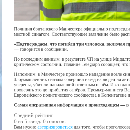
Полиция британского Манчестера официально подтверди
местной синагоге. Соответствующее заявление было рас
«Подтверждаем, что погибли три человека, включая п
—
говорится в сообщении.
По последним данным, в результате ЧП на улице Миддлто
критическом состоянии. Издание Telegraph сообщает, что
Напомним, в Манчестере произошло нападение возле синаг
Злоумышленник сначала совершил наезд на людей на авто
уверены, убит ли нападавший ответным огнём. Из-за дан
проверять это до прибытия сапёров. Премьер-министр Ве
Европейского политического сообщества в Копенгагене и 
Самая оперативная информация о происходящем — в ра
Средний рейтинг
0 из 5 звезд. 0 голосов.
Вам нужно
авторизироваться
для того, чтобы проголосова