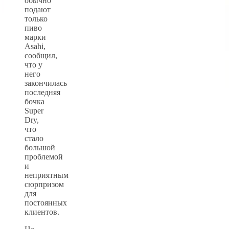
обычно
подают
только
пиво
марки
Asahi,
сообщил,
что у
него
закончилась
последняя
бочка
Super
Dry,
что
стало
большой
проблемой
и
неприятным
сюрпризом
для
постоянных
клиентов.