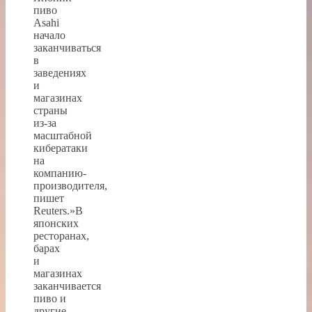
пиво
Asahi
начало
заканчиваться
в
заведениях
и
магазинах
страны
из-за
масштабной
кибератаки
на
компанию-
производителя,
пишет
Reuters.»В
японских
ресторанах,
барах
и
магазинах
заканчивается
пиво и
другие