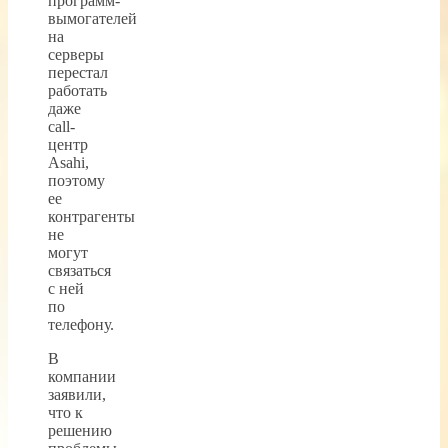
программ-
вымогателей
на
серверы
перестал
работать
даже
call-
центр
Asahi,
поэтому
ее
контрагенты
не
могут
связаться
с ней
по
телефону.
В
компании
заявили,
что к
решению