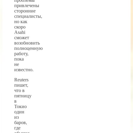
проблемы
привлечены
сторонние
специалисты,
но как
скоро
Asahi
сможет
возобновить
полноценную
работу,
пока
не
известно.
Reuters
пишет,
что в
пятницу
в
Токио
один
из
баров,
где