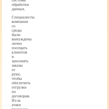
системы
обработки
данных.
Специалисты
компании
со
среды
были
вынуждены
лично
посещать
клиентов
и
заполнять
заказы
от
руки,
чтобы
обеспечить
отгрузки
по
договорам.
Из-за
атаки