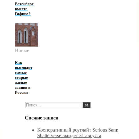
Ротенберг
вместо
Гафина?
Новые
Как
выглядят
самые
старые
жилые
здания в
России
Свежие записи
Кооперативный роуглайт Serious Sam:
Shatterverse выйдет 31 августа