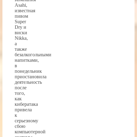
Asahi,
известная
пивом
Super
Dry и
виски
Nikka,
а
также
безалкогольными
напитками,
в
понедельник
приостановила
деятельность
после
того,
как
кибератака
привела
к
серьезному
сбою
компьютерной