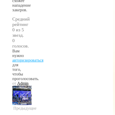
схожее
нападение
хакеров.
Средний
рейтинг
0 из 5
звезд.
0
голосов.
Вам
нужно
авторизироваться
для
того,
чтобы
проголосовать.
от
Admin
Предыдущие