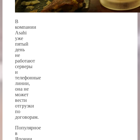
В
компании
Asahi
уже
пятый
день
не
работают
серверы
и
телефонные
линии,
она не
может
вести
отгрузки
по
договорам.
Популярное
в
Японии