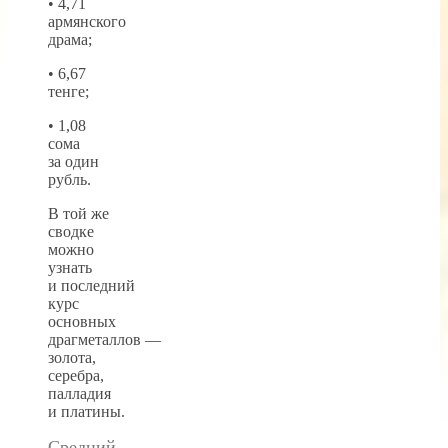
• 4,71
армянского
драма;
• 6,67
тенге;
• 1,08
сома
за один
рубль.
В той же
сводке
можно
узнать
и последний
курс
основных
драгметаллов —
золота,
серебра,
палладия
и платины.
Средний