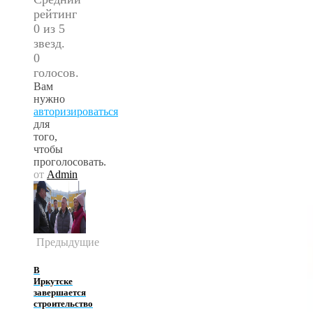
рейтинг
0 из 5
звезд.
0
голосов.
Вам
нужно
авторизироваться
для
того,
чтобы
проголосовать.
от
Admin
Предыдущие
В
Иркутске
завершается
строительство