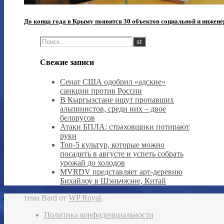
До конца года в Крыму появится 30 объектов социальной и инжен
Свежие записи
Сенат США одобрил «адские»
санкции против России
В Кыргызстане ищут пропавших
альпинистов, среди них – двое
белорусов
Атаки БПЛА: страховщики потирают
руки
Топ-5 культур, которые можно
посадить в августе и успеть собрать
урожай до холодов
MVRDV представляет арт-деревню
Бихайлоу в Шэньчжэне, Китай
тема Bard от
WP Royal
.
Политика конфиденциальности