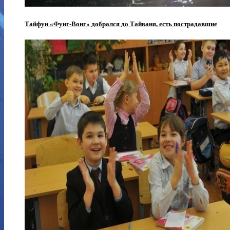
Тайфун «Фунг-Вонг» добрался до Тайваня, есть пострадавшие