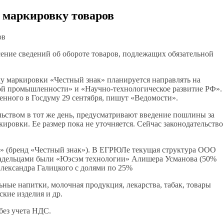
 маркировку товаров
ение сведений об обороте товаров, подлежащих обязательной
му маркировки «Честный знак» планируется направлять на
ой промышленности» и «Научно-технологическое развитие РФ».
сенного в Госдуму 29 сентября, пишут «Ведомости».
ьством в тот же день, предусматривают введение пошлины за
ировки. Ее размер пока не уточняется. Сейчас законодательство
» (бренд «Честный знак»). В ЕГРЮЛе текущая структура ООО
владельцами были «Юэсэм технологии» Алишера Усманова (50%
Александра Галицкого с долями по 25%
ьные напитки, молочная продукция, лекарства, табак, товары
кие изделия и др.
без учета НДС.