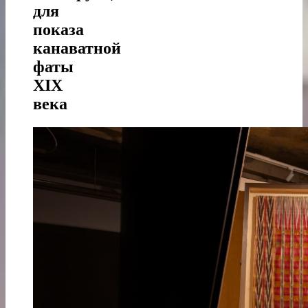
для
показа
канаватной
фаты
XIX
века