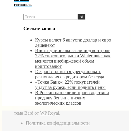
госпиталь
Свежие записи
Курсы валют 6 августа: доллар и евро
дешевеют
Институционалы взяли под контроль
72% спотового рынка Wintermute: как
меняется внебиржевой объем
криптовалют
Desport стремится урегулировать
разногласия с кредитором без суда
«Точка Банк»: 22% покупателей
уйдут за рубеж, если поднять цены
В России разрешили производство и
продажу бензина низких
экологических классов
тема Bard от
WP Royal
.
Политика конфиденциальности