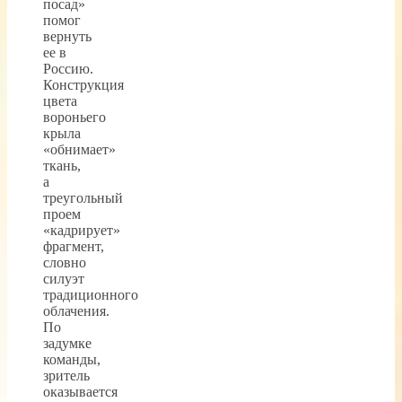
посад»
помог
вернуть
ее в
Россию.
Конструкция
цвета
вороньего
крыла
«обнимает»
ткань,
а
треугольный
проем
«кадрирует»
фрагмент,
словно
силуэт
традиционного
облачения.
По
задумке
команды,
зритель
оказывается