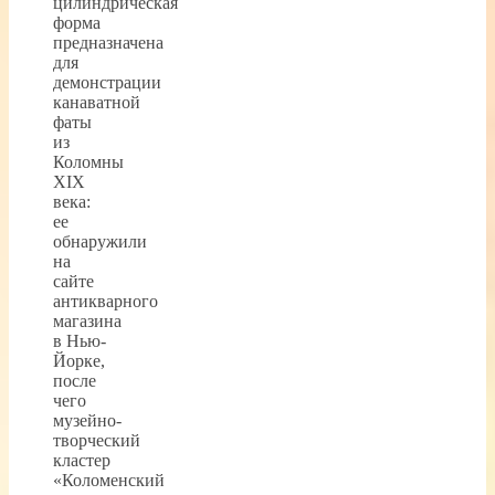
цилиндрическая
форма
предназначена
для
демонстрации
канаватной
фаты
из
Коломны
XIX
века:
ее
обнаружили
на
сайте
антикварного
магазина
в Нью-
Йорке,
после
чего
музейно-
творческий
кластер
«Коломенский