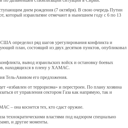
 и по дальнейшей стабилизации ситуации в Сирии.
ступающим днем рождения (7 октября). В свою очередь Путин
от, который израильтяне отмечают в нынешнем году с 6 по 13
нт США определил ряд шагов урегулирования конфликта и
вующий план, состоящий из двух десятков пунктов, опубликовал
конфликта, вывод израильских войск и остановку боевых
ов, находящихся в плену у ХАМАС.
тия Тель-Авивом его предложения.
дет «избавлен от терроризма» и перестроен. По плану хозяина
ться от управления сектором Газа как напрямую, так и
С – она коснется тех, кто сдаст оружие.
аза технократическими властями под надзором специально
рамп, и другие моменты.