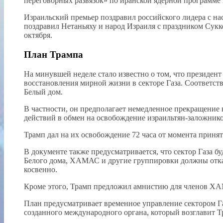
переговорных развязок» по иранской ядерной программе
Израильский премьер поздравил российского лидера с на
поздравил Нетаньяху и народ Израиля с праздником Сукк
октября.
План Трампа
На минувшей неделе стало известно о том, что президе
восстановления мирной жизни в секторе Газа. Соответст
Белый дом.
В частности, он предполагает немедленное прекращение 
действий в обмен на освобождение израильтян-заложник
Трамп дал на их освобождение 72 часа от момента приня
В документе также предусматривается, что сектор Газа бу
Белого дома, ХАМАС и другие группировки должны отказа
косвенно.
Кроме этого, Трамп предложил амнистию для членов ХАМА
План предусматривает временное управление сектором Г
созданного международного органа, который возглавит Т