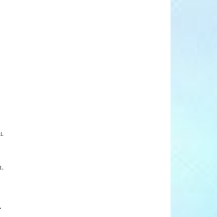
я.
и.
е