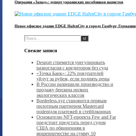
Операция «Запад»: депорт украинских пособников нацистов
Новое офисное здание EDGE HafenCity в городе Гамбург, Германия
Свежие записи
Desport стремится урегулировать
разногласия с кредитором без суда
«Точка Банк»: 22% покупателей
уйдут за рубеж, если поднять цены
В России разрешили производство и
продажу бензина низких
экологических классов
Borderless.xyz становится первым
пилотным партнером Mastercard
поdentдля платежей в стейблкоинах
Основателю NFT-проекта Few and Far
предстоит предстать перед судом
США по обвинениям в
мошенничестве на сумму 10