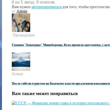
0 из 5 звезд. 0 голосов.
Вам нужно
авторизироваться
для того, чтобы проголосова
от
Admin
Предыдущие
Главная "бандерша" Минобороны. Куда пропала арестантка, с кот
Новые
После гибели туристов на Камчатке власти предложили взыскивать
Вам также может понравиться