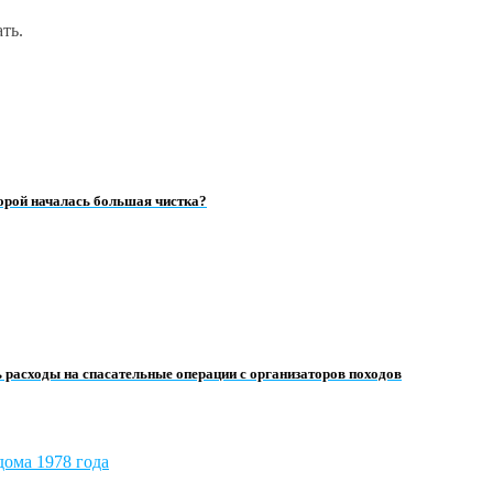
ть.
орой началась большая чистка?
 расходы на спасательные операции с организаторов походов