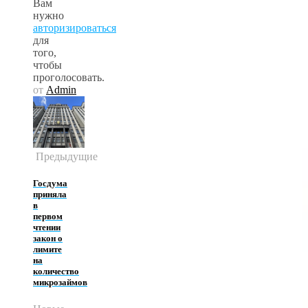
Вам
нужно
авторизироваться
для
того,
чтобы
проголосовать.
от
Admin
Предыдущие
Госдума
приняла
в
первом
чтении
закон о
лимите
на
количество
микрозаймов