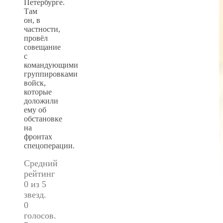
Петербурге.
Там
он, в
частности,
провёл
совещание
с
командующими
группировками
войск,
которые
доложили
ему об
обстановке
на
фронтах
спецоперации.
Средний
рейтинг
0 из 5
звезд.
0
голосов.