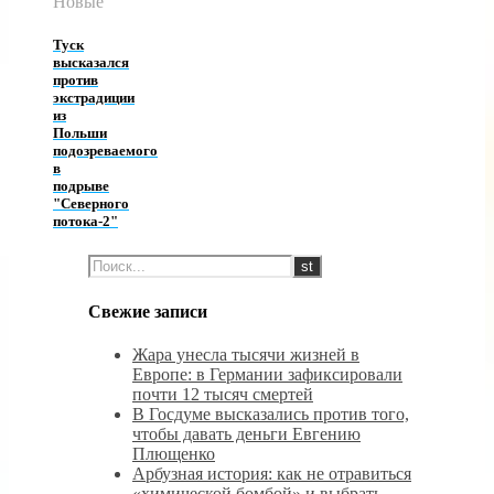
Новые
Туск
высказался
против
экстрадиции
из
Польши
подозреваемого
в
подрыве
"Северного
потока-2"
Свежие записи
Жара унесла тысячи жизней в
Европе: в Германии зафиксировали
почти 12 тысяч смертей
В Госдуме высказались против того,
чтобы давать деньги Евгению
Плющенко
Арбузная история: как не отравиться
«химической бомбой» и выбрать