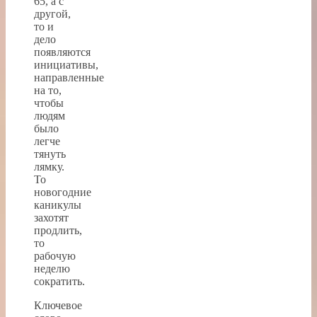
65, а с
другой,
то и
дело
появляются
инициативы,
направленные
на то,
чтобы
людям
было
легче
тянуть
лямку.
То
новогодние
каникулы
захотят
продлить,
то
рабочую
неделю
сократить.
Ключевое