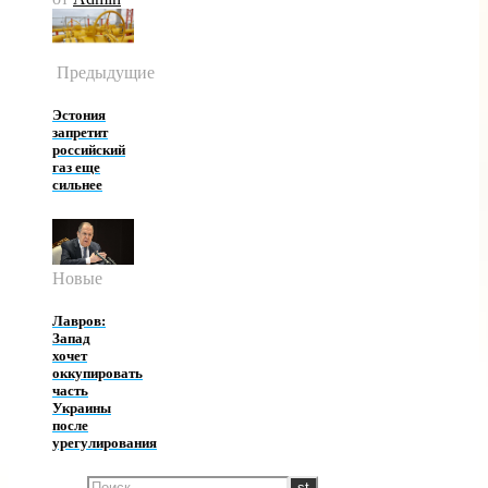
Предыдущие
Эстония
запретит
российский
газ еще
сильнее
Новые
Лавров:
Запад
хочет
оккупировать
часть
Украины
после
урегулирования