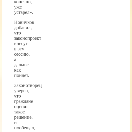
конечно,
уже
устарел».
Новичков
добавил,
что
законопроект
внесут
в эту
сессию,
а
дальше
как
пойдет.
Законотворец
уверен,
что
граждане
оценят
такое
решение,
и
пообещал,