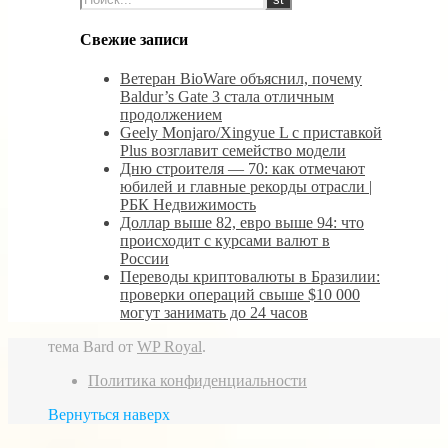
Свежие записи
Ветеран BioWare объяснил, почему
Baldur’s Gate 3 стала отличным
продолжением
Geely Monjaro/Xingyue L с приставкой
Plus возглавит семейство модели
Дню строителя — 70: как отмечают
юбилей и главные рекорды отрасли |
РБК Недвижимость
Доллар выше 82, евро выше 94: что
происходит с курсами валют в
России
Переводы криптовалюты в Бразилии:
проверки операций свыше $10 000
могут занимать до 24 часов
тема Bard от
WP Royal
.
Политика конфиденциальности
Вернуться наверх