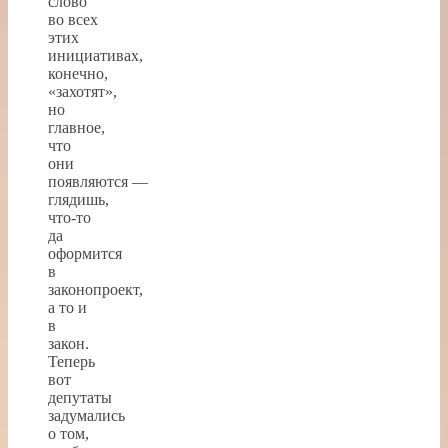
слово
во всех
этих
инициативах,
конечно,
«захотят»,
но
главное,
что
они
появляются —
глядишь,
что-то
да
оформится
в
законопроект,
а то и
в
закон.
Теперь
вот
депутаты
задумались
о том,