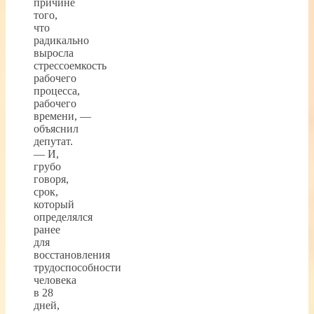
причине
того,
что
радикально
выросла
стрессоемкость
рабочего
процесса,
рабочего
времени, —
объяснил
депутат.
— И,
грубо
говоря,
срок,
который
определялся
ранее
для
восстановления
трудоспособности
человека
в 28
дней,