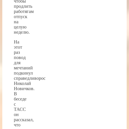
чтобы
продлить
работягам
отпуск
на
целую
неделю.
На
этот
раз
повод
для
мечтаний
подкинул
справедливорос
Николай
Новичков.
В
беседе
с
ТАСС
он
рассказал,
что