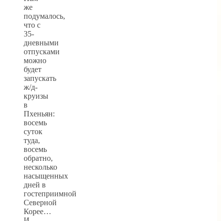
же
подумалось,
что с
35-
дневными
отпусками
можно
будет
запускать
ж/д-
круизы
в
Пхеньян:
восемь
суток
туда,
восемь
обратно,
несколько
насыщенных
дней в
гостеприимной
Северной
Корее…
И