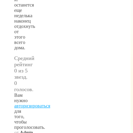
останется
еще
неделька
наконец
отдохнуть
от
этого
всего
дома.
Средний
рейтинг
0 из 5
звезд.
0
голосов.
Вам
нужно
авторизироваться
для
того,
чтобы
проголосовать.
от
Admin