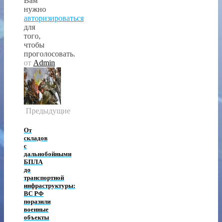
Вам
нужно
авторизироваться
для
того,
чтобы
проголосовать.
от
Admin
Предыдущие
От
складов
с
дальнобойными
БПЛА
до
транспортной
инфраструктуры:
ВС РФ
поразили
военные
объекты