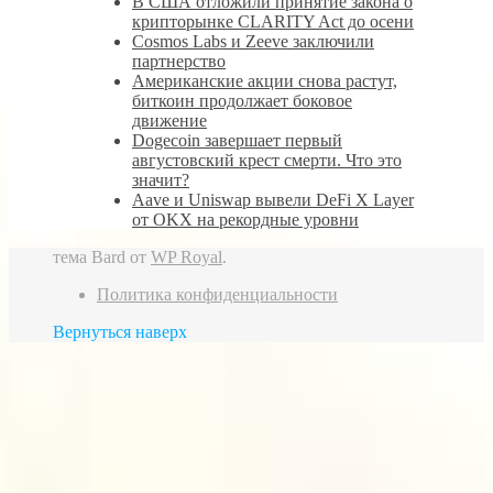
В США отложили принятие закона о
крипторынке CLARITY Act до осени
Cosmos Labs и Zeeve заключили
партнерство
Американские акции снова растут,
биткоин продолжает боковое
движение
Dogecoin завершает первый
августовский крест смерти. Что это
значит?
Aave и Uniswap вывели DeFi X Layer
от OKX на рекордные уровни
тема Bard от
WP Royal
.
Политика конфиденциальности
Вернуться наверх