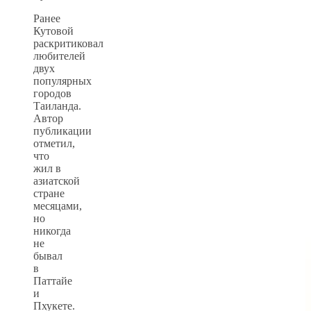
Ранее
Кутовой
раскритиковал
любителей
двух
популярных
городов
Таиланда.
Автор
публикации
отметил,
что
жил в
азиатской
стране
месяцами,
но
никогда
не
бывал
в
Паттайе
и
Пхукете.