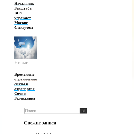
Начальник
Генштаба
ВСУ
угрожает
Москве
блэкаутом
Новые
Временные
ограничения
сняты в
аэропортах
Сочи и
Геленджика
Свежие записи