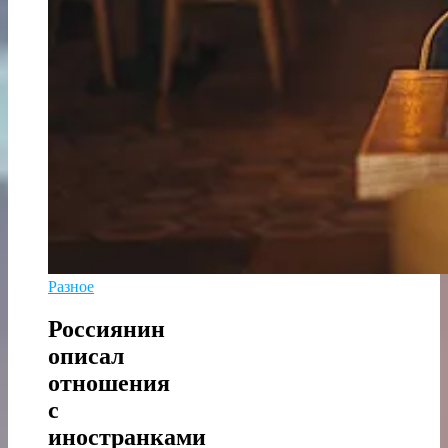
Разное
Россиянин
описал
отношения
с
иностранками