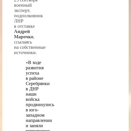
военный
эксперт,
подполковник
ЛНР
в отставке
Андрей
Марочко
,
ссылаясь
на собственные
источники.
«В ходе
развития
успеха
в районе
Серебрянки
в ДНР
наши
войска
продвинулись
в юго-
западном
направлении
и заняли
территорию