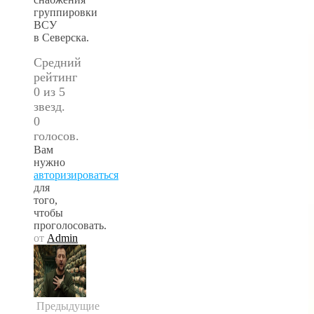
группировки
ВСУ
в Северска.
Средний
рейтинг
0 из 5
звезд.
0
голосов.
Вам
нужно
авторизироваться
для
того,
чтобы
проголосовать.
от
Admin
Предыдущие