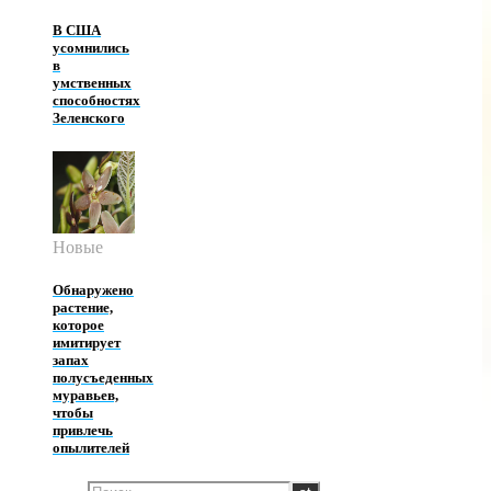
В США
усомнились
в
умственных
способностях
Зеленского
Новые
Обнаружено
растение,
которое
имитирует
запах
полусъеденных
муравьев,
чтобы
привлечь
опылителей