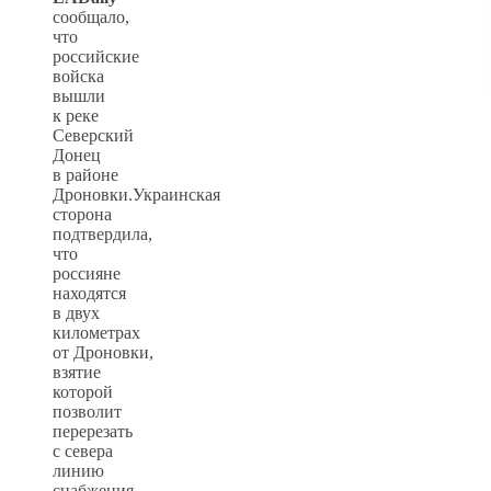
сообщало,
что
российские
войска
вышли
к реке
Северский
Донец
в районе
Дроновки.Украинская
сторона
подтвердила,
что
россияне
находятся
в двух
километрах
от Дроновки,
взятие
которой
позволит
перерезать
с севера
линию
снабжения