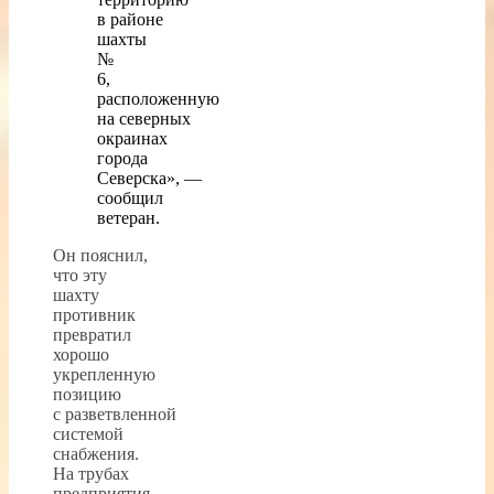
в районе
шахты
№
6,
расположенную
на северных
окраинах
города
Северска», —
сообщил
ветеран.
Он пояснил,
что эту
шахту
противник
превратил
хорошо
укрепленную
позицию
с разветвленной
системой
снабжения.
На трубах
предприятия