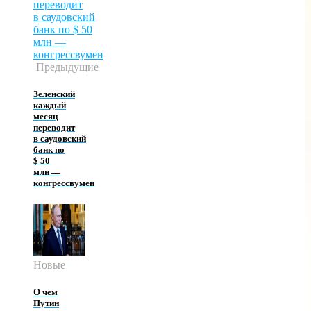
Предыдущие
Зеленский
каждый
месяц
переводит
в саудовский
банк по
$ 50
млн —
конгрессвумен
Новые
О чем
Путин