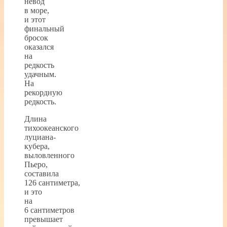
невод
в море,
и этот
финальный
бросок
оказался
на
редкость
удачным.
На
рекордную
редкость.
Длина
тихоокеанского
луциана-
кубера,
выловленного
Пьеро,
составила
126 сантиметра,
и это
на
6 сантиметров
превышает