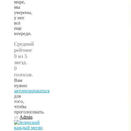
мире,
мы
уверены,
у нее
все
еще
впереди.
Средний
рейтинг
0 из 5
звезд.
0
голосов.
Вам
нужно
авторизироваться
для
того,
чтобы
проголосовать.
от
Admin