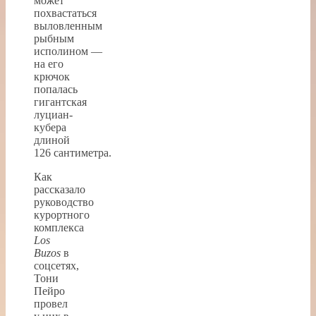
может
похвастаться
выловленным
рыбным
исполином —
на его
крючок
попалась
гигантская
луциан-
кубера
длиной
126 сантиметра.
Как
рассказало
руководство
курортного
комплекса
Los
Buzos
в
соцсетях,
Тони
Пейро
провел