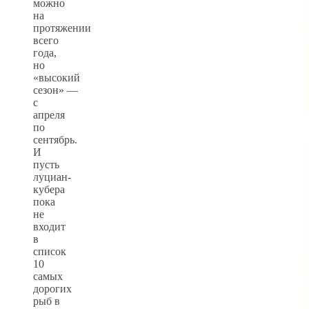
можно
на
протяжении
всего
года,
но
«высокий
сезон» —
с
апреля
по
сентябрь.
И
пусть
луциан-
кубера
пока
не
входит
в
список
10
самых
дорогих
рыб в