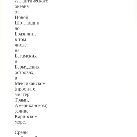
Атлантического
океана —
от
Новой
Шотландии
до
Бразилии,
в том
числе
на
Багамских
и
Бермудских
островах,
в
Мексиканском
(простите,
мистер
Трамп,
Американском)
заливе,
Карибском
море.
Среди