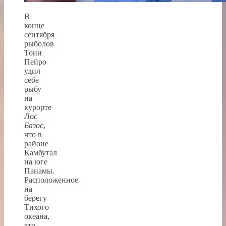
В
конце
сентября
рыболов
Тони
Пейро
удил
себе
рыбу
на
курорте
Лос
Базос
,
что в
районе
Камбутал
на юге
Панамы.
Расположенное
на
берегу
Тихого
океана,
это