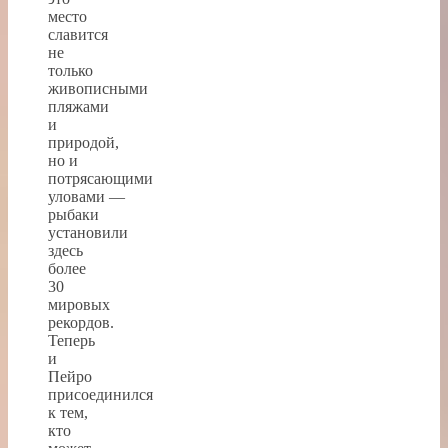
место
славится
не
только
живописными
пляжами
и
природой,
но и
потрясающими
уловами —
рыбаки
установили
здесь
более
30
мировых
рекордов.
Теперь
и
Пейро
присоединился
к тем,
кто