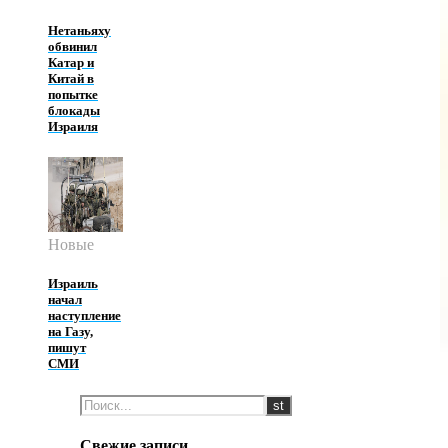
Нетаньяху
обвинил
Катар и
Китай в
попытке
блокады
Израиля
Новые
Израиль
начал
наступление
на Газу,
пишут
СМИ
Свежие записи