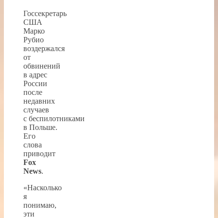
Госсекретарь
США
Марко
Рубио
воздержался
от
обвинений
в адрес
России
после
недавних
случаев
с беспилотниками
в Польше.
Его
слова
приводит
Fox
News
.
«Насколько
я
понимаю,
эти