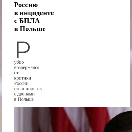
Россию
в инциденте
с БПЛА
в Польше
Р
убио
воздержался
от
критики
России
по инциденту
с дронами
в Польше