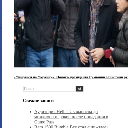
«Убирайся на Украину»: Нового президента Румынии освистали 
Свежие записи
Аудитория Hell is Us выросла до
миллиона игроков после попадания в
Game Pass
Ram 1500 Rumble Bee стал еще «злее»