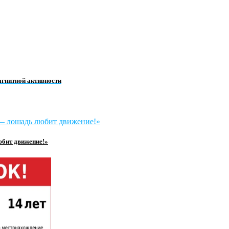
агнитной активности
юбит движение!»