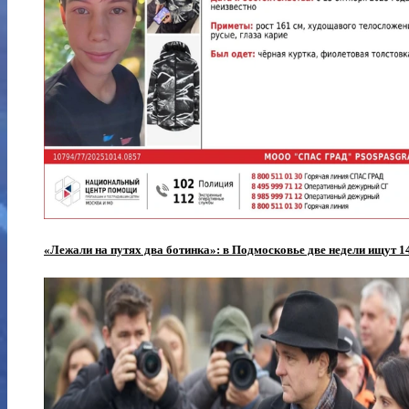
«Лежали на путях два ботинка»: в Подмосковье две недели ищут 1