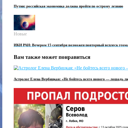
Путин: российская экономика должна пройти по острому лезвию
Новые
ИКИ РАН: Вечером 15 сентября возможен повторный всплеск геом
Вам также может понравиться
Астролог Елена Вербицкая: «Не бойтесь всего нового — лошадь л