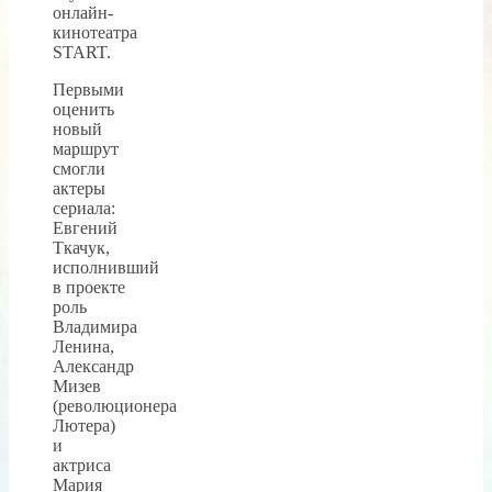
онлайн-
кинотеатра
START.
Первыми
оценить
новый
маршрут
смогли
актеры
сериала:
Евгений
Ткачук,
исполнивший
в проекте
роль
Владимира
Ленина,
Александр
Мизев
(революционера
Лютера)
и
актриса
Мария