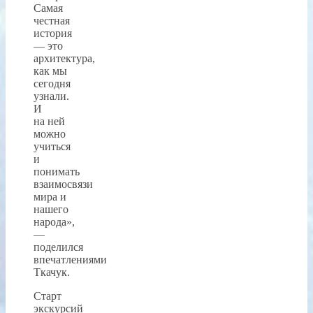
Самая
честная
история
— это
архитектура,
как мы
сегодня
узнали.
И
на ней
можно
учиться
и
понимать
взаимосвязи
мира и
нашего
народа»,
—
поделился
впечатлениями
Ткачук.
Старт
экскурсий