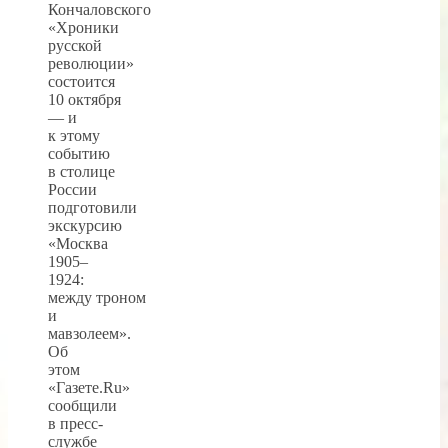
Кончаловского
«Хроники
русской
революции»
состоится
10 октября
— и
к этому
событию
в столице
России
подготовили
экскурсию
«Москва
1905–
1924:
между троном
и
мавзолеем».
Об
этом
«Газете.Ru»
сообщили
в пресс-
службе