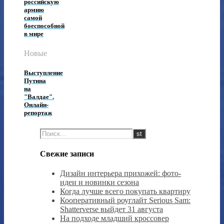
российскую
армию
самой
боеспособной
в мире
Новые
Выступление
Путина
на
"Валдае".
Онлайн-
репортаж
Свежие записи
Дизайн интерьера прихожей: фото-
идеи и новинки сезона
Когда лучше всего покупать квартиру
Кооперативный роуглайт Serious Sam:
Shatterverse выйдет 31 августа
На подходе младший кроссовер