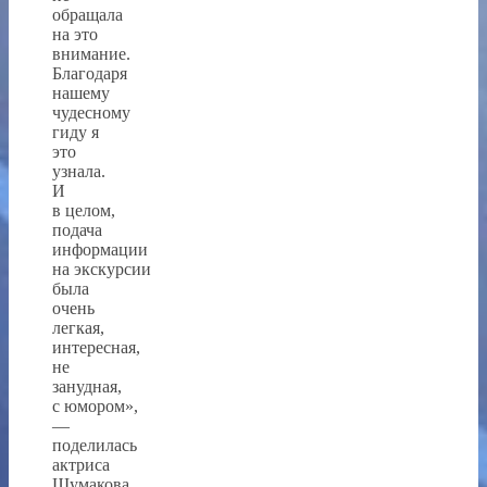
обращала
на это
внимание.
Благодаря
нашему
чудесному
гиду я
это
узнала.
И
в целом,
подача
информации
на экскурсии
была
очень
легкая,
интересная,
не
занудная,
с юмором»,
—
поделилась
актриса
Шумакова.