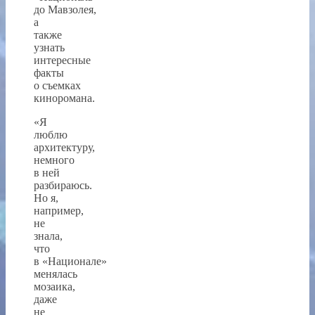
до Мавзолея,
а
также
узнать
интересные
факты
о съемках
киноромана.
«Я
люблю
архитектуру,
немного
в ней
разбираюсь.
Но я,
например,
не
знала,
что
в «Национале»
менялась
мозаика,
даже
не