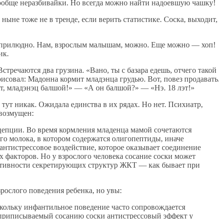
ообще неразбивайки. Но всегда можно найти надоевшую чашку!
ыне тоже не в тренде, если верить статистике. Соска, выходит,
ся прилюдно. Нам, взрослым малышам, можно. Еще можно — хоп!
ик.
тречаются два грузина. «Вано, ты с базара едешь, отчего такой
рисовал: Мадонна кормит младэнца грудью. Вот, повез продавать
т, младэнэц балшой!» — «А он балшой?» — «Нэ. 18 лэт!»
в тут никак. Ожидала единства в их рядах. Но нет. Психиатр,
возмущен:
епции. Во время кормления младенца мамой сочетаются
о молока, в котором содержатся олигопептиды, иначе
нтистрессовое воздействие, которое оказывает соединение
х факторов. Но у взрослого человека сосание соски может
ктивности секретирующих структур ЖКТ — как бывает при
рослого поведения ребенка, но увы:
скольку инфантильное поведение часто сопровождается
о приписываемый сосанию соски антистрессовый эффект у