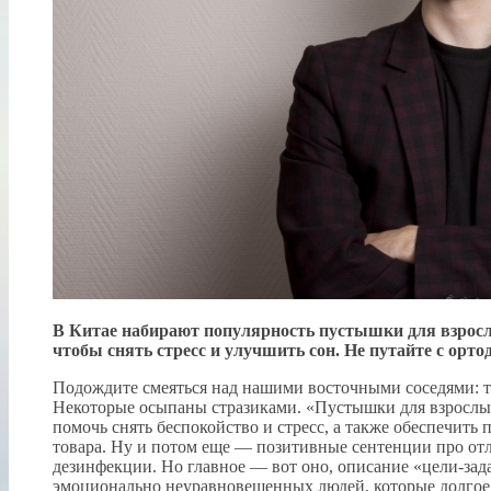
В Китае набирают популярность пустышки для взрослы
чтобы снять стресс и улучшить сон. Не путайте с орт
Подождите смеяться над нашими восточными соседями: так
Некоторые осыпаны стразиками. «Пустышки для взрослы
помочь снять беспокойство и стресс, а также обеспечит
товара. Ну и потом еще — позитивные сентенции про от
дезинфекции. Но главное — вот оно, описание «цели-зад
эмоционально неуравновешенных людей, которые долгое в