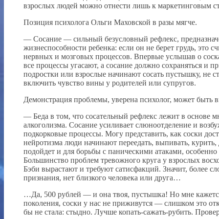
взрослых людей можно отнести лишь к маркетинговым ст
Позиция психолога Ольги Маховской в разы мягче.
— Сосание — сильный безусловный рефлекс, предназначе
жизнеспособности ребенка: если он не берет грудь, это с
нервных и мозговых процессов. Впервые услышав о сосках
все процессы угасают, а сосание должно сохраняться и 
подростки или взрослые начинают сосать пустышку, не ст
включить чувство вины у родителей или супругов.
Демонстрация проблемы, уверена психолог, может быть 
— Беда в том, что сосательный рефлекс лежит в основе 
алкоголизма. Сосание усиливает слюноотделение и возбу
подкорковые процессы. Могу представить, как соски до
нейротизма люди начинают переедать, выпивать, курить, 
подойдет и для борьбы с паническими атаками, особенно
Большинство проблем тревожного круга у взрослых восх
Бэби вырастают и требуют сатисфакций. Значит, более с
признания, нет близкого человека или друга…
…Да, 500 рублей — и она твоя, пустышка! Но мне кажет
поколения, соски у нас не приживутся — слишком это от
бы не стала: стыдно. Лучше копать-сажать-рубить. Пров