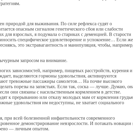
ратегиям.
н природой для выживания. По силе рефлекса судят о
читается опасным сигналом генетического сбоя или слабости
 для взрослых, я подумала о стариках с деменцией. В старости
приносить специфическое удовлетворение и успокоение… Если же
есняясь, это экстравагантность и манипуляция, чтобы, например
вычурным запросом на внимание.
многих зависимостей, например, пищевых расстройств, курения и
ждает, выделяются гормоны удовольствия, активируются
стают тревожные пассажиры самолетов… На почве высокого
делать порезы на запястьях. Если так, соска — лучше. Думаю, он
 если они связаны с насильственным кормлением в детстве.
одят к прерыванию или отказу молодых мам от кормления грудь
ложные удовольствия им недоступны, не хватает социального
ся, при всей болезненной инфантильности современного
кровенное демонстрирование невзрослости. И потакать новации 
ерено — личным опытом.