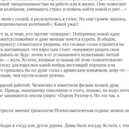
низкой эмоциональностью на работе или в жизни. Они помогают
е колебания, уменьшить стресс и помочь найти покой и уют…»
еня с соской, я расхохоталась в голос. Но еще громче зашлась,
эмоциональных колебаний». Какой ужас!
то за, и теми, кто против «новации». Поборники новой идеи
новится спокойнее и даже меньше хочется курить. В общем,
тревогу: стоматологи уверены, что сосание соски отразится на
оги напоминают, что взрослым стоит «напрямую решать свои
крывать не буду: лично я от услышанного испытываю лютый
дно — жуть. Кстати, впервые услышав об этом «спасительном»
 соску для взрослых какой-нибудь веселящий порошок или
то пришлась бы по душе соска с армянским коньячком, кому-то 
больше, чем пустососание резины.
дарной работой. Челентано в известном фильме колкой дров
и. Правда, нынешнему поколению и этого, похоже, не надо: поч
не занимаются сексом (опрос «Гедеон Рихтер»). Но это так, к
стресса: мнение трихологов Психосоматическая седина: можно л
едах в сосуд или дупло дерева. Дамы били посуду. Кстати, с эт