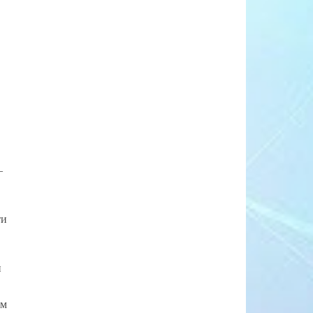
—
ти
и
им