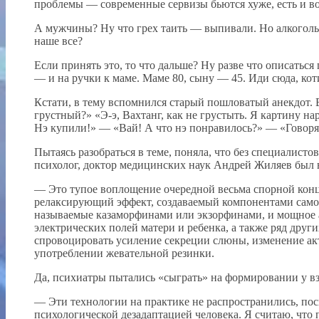
проблемы — современные сервизы бьются хуже, есть и в
А мужчины? Ну что грех таить — выпивали. Но алкоголь н
наше все?
Если принять это, то что дальше? Ну разве что описать
— и на ручки к маме. Маме 80, сыну — 45. Иди сюда, кот
Кстати, в тему вспомнился старый пошловатый анекдот. Вс
грустный?» «Э-э, Вахтанг, как не грустыть. Я картину на
Нэ купили!» — «Вай! А что нэ понравилось?» — «Говоря
Пытаясь разобраться в теме, поняла, что без специалисто
психолог, доктор медицинских наук Андрей Жиляев был 
— Это тупое воплощение очередной весьма спорной конц
релаксирующий эффект, создаваемый компонентами самог
называемые казаморфинами или экзорфинами, и мощное а
электрических полей матери и ребенка, а также ряд други
спровоцировать усиление секреции слюны, изменение а
употреблении жевательной резинки.
Да, психиатры пытались «сыграть» на формировании у вз
— Эти технологии на практике не распространились, по
психологической дезадаптацией человека. Я считаю, чт