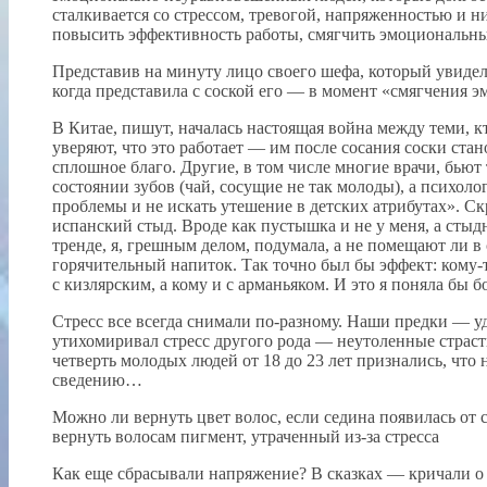
сталкивается со стрессом, тревогой, напряженностью и 
повысить эффективность работы, смягчить эмоциональны
Представив на минуту лицо своего шефа, который увидел м
когда представила с соской его — в момент «смягчения 
В Китае, пишут, началась настоящая война между теми, к
уверяют, что это работает — им после сосания соски ста
сплошное благо. Другие, в том числе многие врачи, бьют 
состоянии зубов (чай, сосущие не так молоды), а психол
проблемы и не искать утешение в детских атрибутах». С
испанский стыд. Вроде как пустышка и не у меня, а сты
тренде, я, грешным делом, подумала, а не помещают ли в
горячительный напиток. Так точно был бы эффект: кому-
с кизлярским, а кому и с арманьяком. И это я поняла бы 
Стресс все всегда снимали по-разному. Наши предки — у
утихомиривал стресс другого рода — неутоленные страст
четверть молодых людей от 18 до 23 лет признались, что 
сведению…
Можно ли вернуть цвет волос, если седина появилась от 
вернуть волосам пигмент, утраченный из-за стресса
Как еще сбрасывали напряжение? В сказках — кричали о б