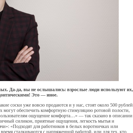
х. Да-да, вы не ослышались: взрослые люди используют их,
одонтическими! Это — иное.
ие соски уже вовсю продаются и у нас, стоят около 500 рублей
х могут обеспечить комфортную стимуляцию ротовой полости,
ь пользователям ощущение комфорта…» — так сказано в описании
личный силикон, приятные ощущения, легкость мытья и
ачи»: «Подходят для работников в белых воротничках или
ремя сталкиваются с напряженной работой, или для тех, кто