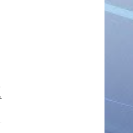
,
а
ю.
я