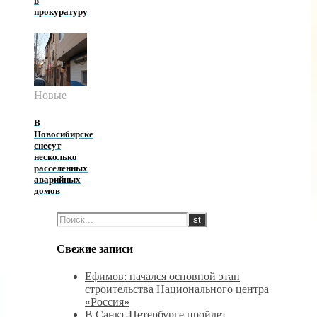
в
прокуратуру
Новые
В
Новосибирске
снесут
несколько
расселенных
аварийных
домов
Свежие записи
Ефимов: начался основной этап
строительства Национального центра
«Россия»
В Санкт-Петербурге пройдет