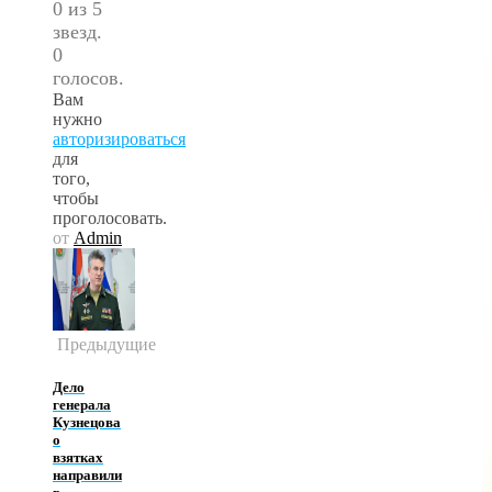
0 из 5
звезд.
0
голосов.
Вам
нужно
авторизироваться
для
того,
чтобы
проголосовать.
от
Admin
Предыдущие
Дело
генерала
Кузнецова
о
взятках
направили