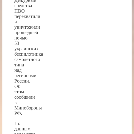
Дежурные
средства
ПВО
перехватили
и
уничтожили
прошедшей
ночью
53
украинских
беспилотника
самолетного
типа
над
регионами
России.
Об
этом
сообщили
в
Минобороны
РФ.
По
данным