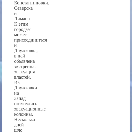
Константиновки,
Северска
и
Лимана.
К этим
городам
может
присоединиться
и
Дружковка,
в ней
объявлена
экстренная
эвакуация
властей.
Из
Дружковки
на
Запад
потянулись
эвакуационные
колонны.
Несколько
дней
шло