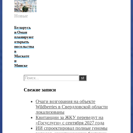
Новые
Беларусь
и Оман
планируют
открыть
посольства
в
Маскате
и
Минске
Свежие записи
Очаги возгорания на объекте
Wildberries в Свердловской области
локализованы
Квитанции за ЖКУ переведут на
«Госуслуги» с сентября 2027 года
ИИ спроектировал полные геномы