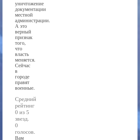
уничтожение
документации
местной
администрации.
А это
верный
признак
того,
что
власть
меняется.
Сейчас
в
городе
правят
военные.
Средний
рейтинг
0 из 5
звезд.
0
голосов.
Вам