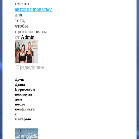
нужно
авторизироваться
для
того,
чтобы
проголосовать.
от
Admin
Предыдущие
Дочь
Даны
Борисовой
покинула
дом
после
конфликта
с
матерью