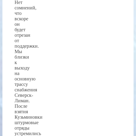
Нет
сомнений,
что
вскоре
он
будет
отрезан
от
поддержки.
Мы
близки
к
выходу
на
основную
трассу
снабжения
Северск-
Лиман.
После
взятия
Кузьминовки
штурмовые
отряды
устремились