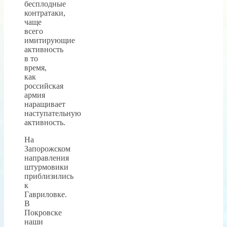
бесплодные
контратаки,
чаще
всего
имитирующие
активность
в то
время,
как
российская
армия
наращивает
наступательную
активность.
На
Запорожском
направления
штурмовики
приблизились
к
Гавриловке.
В
Покровске
наши