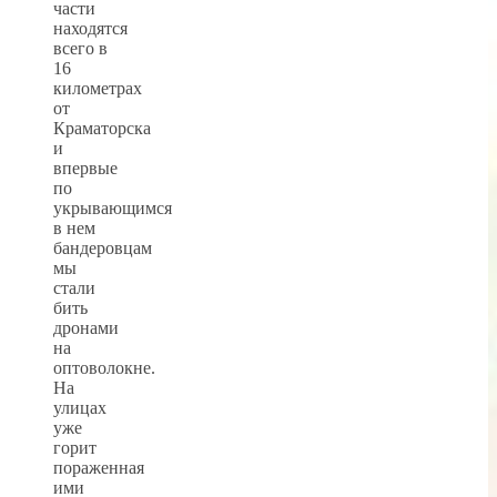
части
находятся
всего в
16
километрах
от
Краматорска
и
впервые
по
укрывающимся
в нем
бандеровцам
мы
стали
бить
дронами
на
оптоволокне.
На
улицах
уже
горит
пораженная
ими