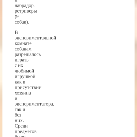
лабрадор-
ретриверы
(9
собак).
В
экспериментальной
комнате
собакам
разрешалось
играть
с их
любимой
игрушкой
как в
присутствии
хозяина
и
экспериментатора,
так и
без
них.
Среди
предметов
были