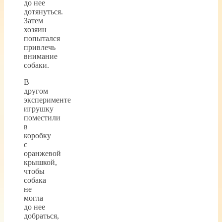
до нее
дотянуться.
Затем
хозяин
попытался
привлечь
внимание
собаки.
В
другом
эксперименте
игрушку
поместили
в
коробку
с
оранжевой
крышкой,
чтобы
собака
не
могла
до нее
добраться,