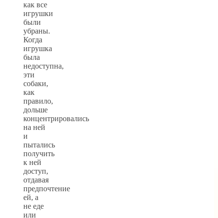
как все
игрушки
были
убраны.
Когда
игрушка
была
недоступна,
эти
собаки,
как
правило,
дольше
концентрировались
на ней
и
пытались
получить
к ней
доступ,
отдавая
предпочтение
ей, а
не еде
или