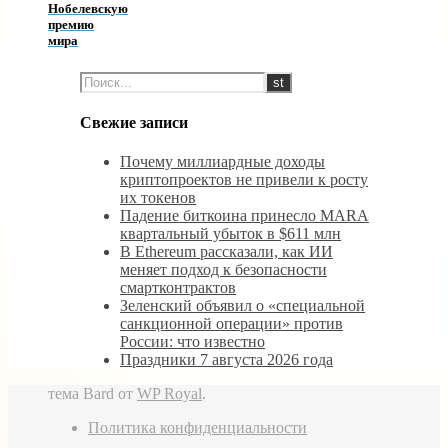
Нобелевскую
премию
мира
Свежие записи
Почему миллиардные доходы
криптопроектов не привели к росту
их токенов
Падение биткоина принесло MARA
квартальный убыток в $611 млн
В Ethereum рассказали, как ИИ
меняет подход к безопасности
смартконтрактов
Зеленский объявил о «специальной
санкционной операции» против
России: что известно
Праздники 7 августа 2026 года
тема Bard от
WP Royal
.
Политика конфиденциальности