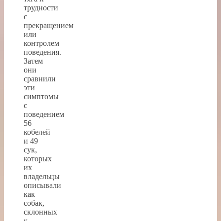
трудности
с
прекращением
или
контролем
поведения.
Затем
они
сравнили
эти
симптомы
с
поведением
56
кобелей
и 49
сук,
которых
их
владельцы
описывали
как
собак,
склонных
к