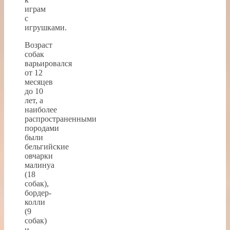
играм
с
игрушками.
Возраст
собак
варьировался
от 12
месяцев
до 10
лет, а
наиболее
распространенными
породами
были
бельгийские
овчарки
малинуа
(18
собак),
бордер-
колли
(9
собак)
и