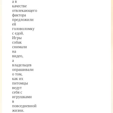
а в
качестве
отвлекающего
фактора
предложили
ей
головоломку
с едой.
Игры
собак
снимали
на
видео,
а
владельцев
опрашивали
о том,
как их
питомцы
ведут
себя с
игрушками
в
повседневной
жизни.