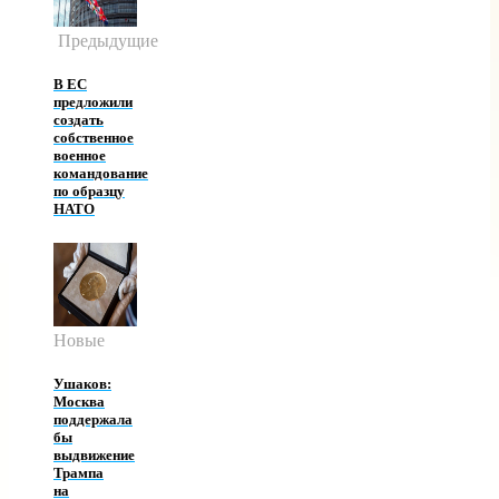
Предыдущие
В ЕС
предложили
создать
собственное
военное
командование
по образцу
НАТО
Новые
Ушаков:
Москва
поддержала
бы
выдвижение
Трампа
на