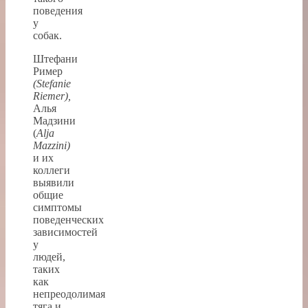
поведения
у
собак.
Штефани
Ример
(Stefanie
Riemer),
Алья
Мадзини
(
Alja
Mazzini)
и их
коллеги
выявили
общие
симптомы
поведенческих
зависимостей
у
людей,
таких
как
непреодолимая
тяга и