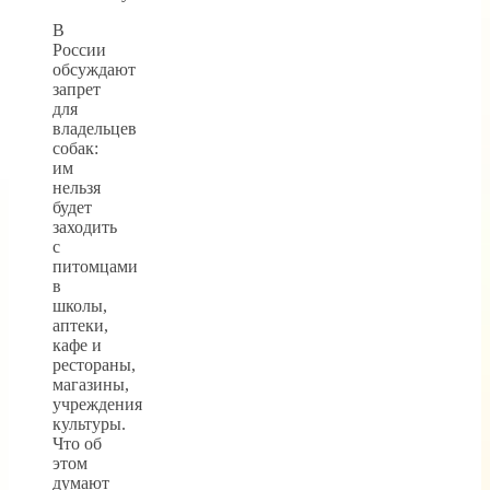
В
России
обсуждают
запрет
для
владельцев
собак:
им
нельзя
будет
заходить
с
питомцами
в
школы,
аптеки,
кафе и
рестораны,
магазины,
учреждения
культуры.
Что об
этом
думают