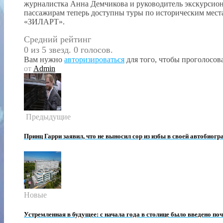
журналистка Анна Демчикова и руководитель экскурсио
пассажирам теперь доступны туры по историческим места
«ЗИЛАРТ».
Средний рейтинг
0 из 5 звезд. 0 голосов.
Вам нужно
авторизироваться
для того, чтобы проголосова
от
Admin
Предыдущие
Принц Гарри заявил, что не выносил сор из избы в своей автобиогр
Новые
Устремленная в будущее: с начала года в столице было введено по