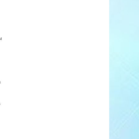
м
а
в