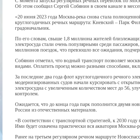
С момента запуска регулярных речных перевозок по Моск
Об этом сообщил Сергей Собянин в своем канале в мес
«20 июня 2023 года Москва-река снова стала полноценно
круглогодичных речных маршрута: Киевский – Парк Фили
градоначальник.
По его словам, свыше 1,8 миллиона жителей близлежащи
электросуда стали очень популярными среди пассажиров, 
миллионов поездок, что превзошло все ожидания, подчер
Собянин отметил, что водный транспорт позволяет моск
видами. Оплатить проезд можно разными способами, вк
За последние два года флот круглогодичного речного эле
модернизированных судов начали курсировать с открытие
электросудна с увеличенным количеством мест до 56, ул
контролем.
Ожидается, что до конца года парк пополнится двумя но
России из отечественных материалов.
«В соответствии с транспортной стратегией, к 2030 году
Ими будет охвачена практически вся акватория Москвы-ре
Ранее на третьем регулярном речном маршруте Новоспасс