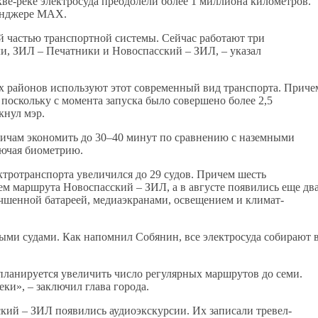
ве-реке электросуда преодолели более 1 миллиона километров.
сенджере MAX.
й частью транспортной системы. Сейчас работают три
, ЗИЛ – Печатники и Новоспасский – ЗИЛ, – указал
х районов используют этот современный вид транспорта. Приче
поскольку с момента запуска было совершено более 2,5
кнул мэр.
вичам экономить до 30–40 минут по сравнению с наземными
лючая биометрию.
ктротранспорта увеличился до 29 судов. Причем шесть
м маршрута Новоспасский – ЗИЛ, а в августе появились еще дв
учшенной батареей, медиаэкранами, освещением и климат-
выми судами. Как напомнил Собянин, все электросуда собирают 
 планируется увеличить число регулярных маршрутов до семи.
ки», – заключил глава города.
кий – ЗИЛ появились аудиоэкскурсии. Их записали тревел-