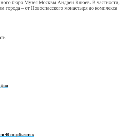
нного бюро Музея Москвы Андрей Клюев. В частности,
м города – от Новоспасского монастыря до комплекса
ть.
афии
чти 40 соцобъектов