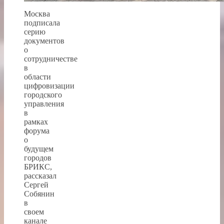
Москва
подписала
серию
документов
о
сотрудничестве
в
области
цифровизации
городского
управления
в
рамках
форума
о
будущем
городов
БРИКС,
рассказал
Сергей
Собянин
в
своем
канале