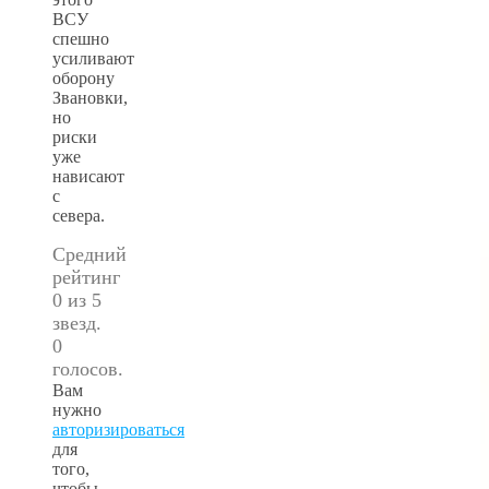
ВСУ
спешно
усиливают
оборону
Звановки,
но
риски
уже
нависают
с
севера.
Средний
рейтинг
0 из 5
звезд.
0
голосов.
Вам
нужно
авторизироваться
для
того,
чтобы