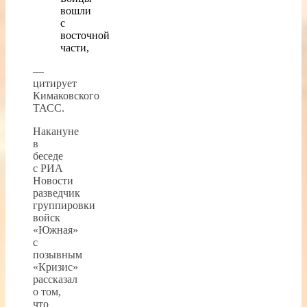
вошли
с
восточной
части,
—
цитирует
Кимаковского
ТАСС.
Накануне
в
беседе
с РИА
Новости
разведчик
группировки
войск
«Южная»
с
позывным
«Кризис»
рассказал
о том,
что