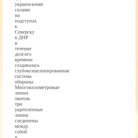
украинскими
силами
на
подступах
к
Северску
в ДНР
в
течение
долгого
времени
создавалась
глубокоэшелонированная
система
обороны.
Многокилометровые
линии
окопов,
три
укрепленные
линии
соединены
между
собой
и