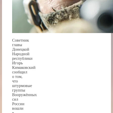
Советник
главы
Донецкой
Народной
республики
Игорь
Кимаковский
сообщил
о том,
что
штурмовые
группы
Вооружённых
сил
России
вошли
в