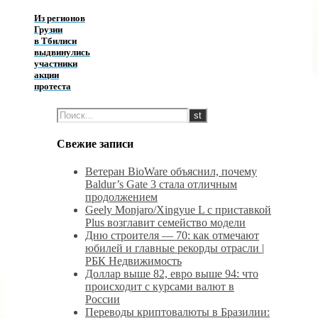
Из регионов
Грузии
в Тбилиси
выдвинулись
участники
акции
протеста
Свежие записи
Ветеран BioWare объяснил, почему
Baldur’s Gate 3 стала отличным
продолжением
Geely Monjaro/Xingyue L с приставкой
Plus возглавит семейство модели
Дню строителя — 70: как отмечают
юбилей и главные рекорды отрасли |
РБК Недвижимость
Доллар выше 82, евро выше 94: что
происходит с курсами валют в
России
Переводы криптовалюты в Бразилии: