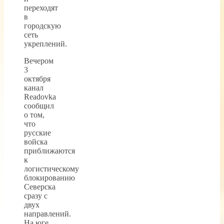
переходят
в
городскую
сеть
укреплений.
Вечером
3
октября
канал
Readovka
сообщил
о том,
что
русские
войска
приближаются
к
логистическому
блокированию
Северска
сразу с
двух
направлений.
На юге