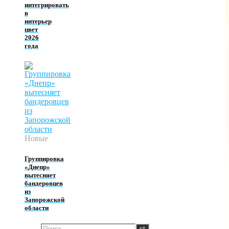
интегрировать
в
интерьер
цвет
2026
года
Новые
Группировка
«Днепр»
вытесняет
бандеровцев
из
Запорожской
области