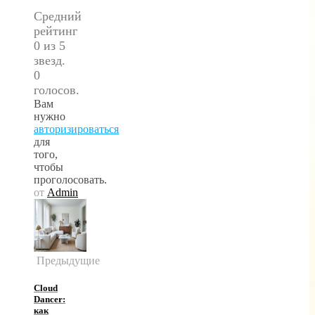
Средний
рейтинг
0 из 5
звезд.
0
голосов.
Вам
нужно
авторизироваться
для
того,
чтобы
проголосовать.
от
Admin
Предыдущие
Cloud
Dancer:
как