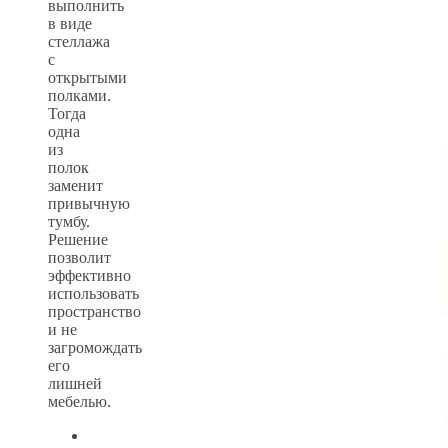
выполнить
в виде
стеллажа
с
открытыми
полками.
Тогда
одна
из
полок
заменит
привычную
тумбу.
Решение
позволит
эффективно
использовать
пространство
и не
загромождать
его
лишней
мебелью.