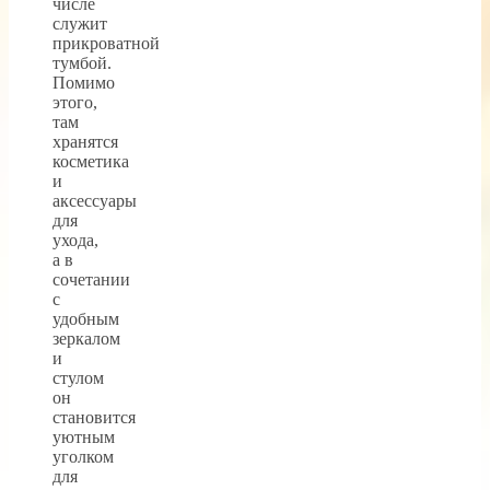
числе
служит
прикроватной
тумбой.
Помимо
этого,
там
хранятся
косметика
и
аксессуары
для
ухода,
а в
сочетании
с
удобным
зеркалом
и
стулом
он
становится
уютным
уголком
для