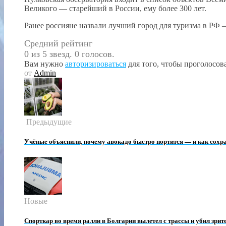
Великого — старейший в России, ему более 300 лет.
Ранее россияне назвали лучший город для туризма в РФ 
Средний рейтинг
0 из 5 звезд. 0 голосов.
Вам нужно
авторизироваться
для того, чтобы проголосова
от
Admin
Предыдущие
Учёные объяснили, почему авокадо быстро портится — и как сохра
Новые
Спорткар во время ралли в Болгарии вылетел с трассы и убил зрит