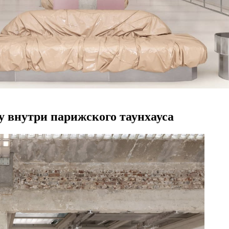
у внутри парижского таунхауса