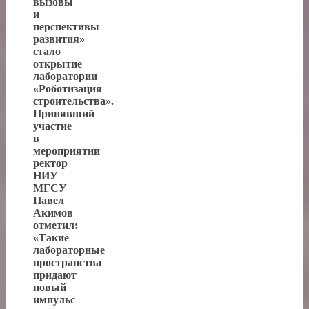
вызовы
и
перспективы
развития»
стало
открытие
лаборатории
«Роботизация
строительства».
Принявший
участие
в
мероприятии
ректор
НИУ
МГСУ
Павел
Акимов
отметил:
«Такие
лабораторные
пространства
придают
новый
импульс