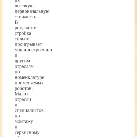
их
высокую
первоначальную
стоимость.
В
результате
стройка
сильно
проигрывает
машиностроению
и
другим
отраслям
по
номенклатуре
применяемых
роботов.
Мало в
отрасли
и
специалистов
по
монтажу
и
сервисному