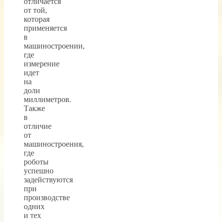
отличается
от той,
которая
применяется
в
машиностроении,
где
измерение
идет
на
доли
миллиметров.
Также
в
отличие
от
машиностроения,
где
роботы
успешно
задействуются
при
производстве
одних
и тех