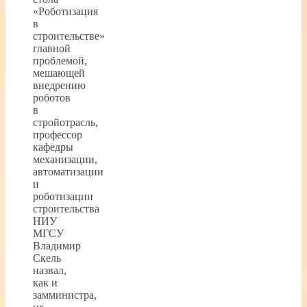
«Роботизация
в
строительстве»
главной
проблемой,
мешающей
внедрению
роботов
в
стройотрасль,
профессор
кафедры
механизации,
автоматизации
и
роботизации
строительства
НИУ
МГСУ
Владимир
Скель
назвал,
как и
замминистра,