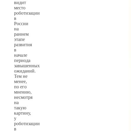
видит
место
роботизации
в
России
на
раннем
этапе
развития
в
начале
периода
завышенных
ожиданий.
Тем не
менее,
по его
мнению,
несмотря
на
такую
картину,
у
роботизации
в