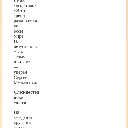
в них
алгоритмов.
«Этот
тренд
развивается
во
всем
мире.
И,
безусловно,
мы к
этому
придем»,
—
уверен
Сергей
Музыченко.
Сложностей
пока
много
На
заседании
круглого
стола