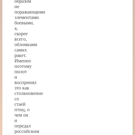
образом
не
поражающими
элементами
боевыми,
а,
скорее
всего,
обломками
самих
ракет.
Именно
поэтому
пилот
и
воспринял
это как
столкновение
со
стаей
птиц, о
чем он
и
передал
российским