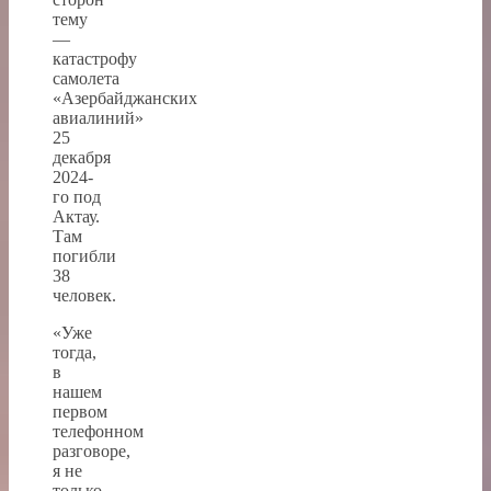
тему
—
катастрофу
самолета
«Азербайджанских
авиалиний»
25
декабря
2024-
го под
Актау.
Там
погибли
38
человек.
«Уже
тогда,
в
нашем
первом
телефонном
разговоре,
я не
только