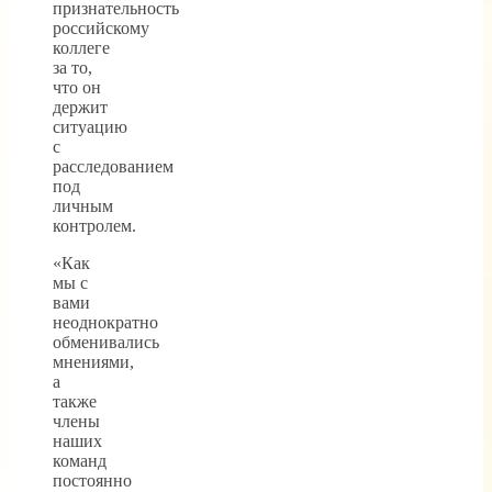
признательность
российскому
коллеге
за то,
что он
держит
ситуацию
с
расследованием
под
личным
контролем.
«Как
мы с
вами
неоднократно
обменивались
мнениями,
а
также
члены
наших
команд
постоянно