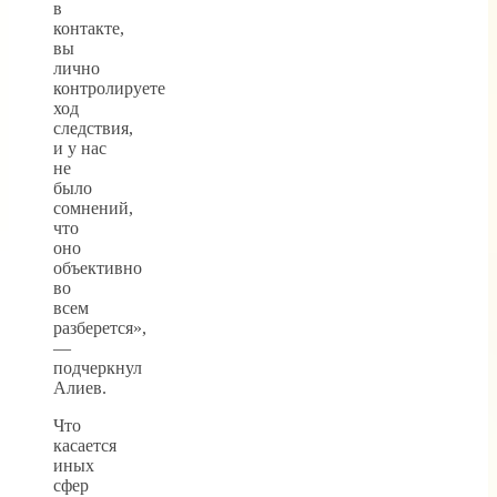
в
контакте,
вы
лично
контролируете
ход
следствия,
и у нас
не
было
сомнений,
что
оно
объективно
во
всем
разберется»,
—
подчеркнул
Алиев.
Что
касается
иных
сфер