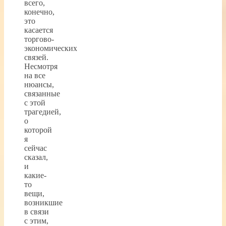
всего,
конечно,
это
касается
торгово-
экономических
связей.
Несмотря
на все
нюансы,
связанные
с этой
трагедией,
о
которой
я
сейчас
сказал,
и
какие-
то
вещи,
возникшие
в связи
с этим,