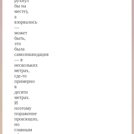
рухнул
бы на
месте),
а
взорвались
—
может
быть,
это
была
самоликвидация
— в
нескольких
метрах,
где-то
примерно
в
десяти
метрах.
И
поэтому
поражение
произошло,
но
главным