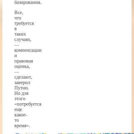
базирования.
Все,
что
требуется
в
таких
случаях,
—
компенсации
и
правовая
оценка,
—
сделают,
заверил
Путин.
Но для
этого
«потребуется
еще
какое-
то
время».