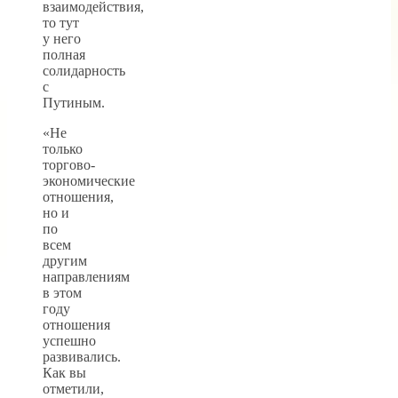
взаимодействия,
то тут
у него
полная
солидарность
с
Путиным.
«Не
только
торгово-
экономические
отношения,
но и
по
всем
другим
направлениям
в этом
году
отношения
успешно
развивались.
Как вы
отметили,