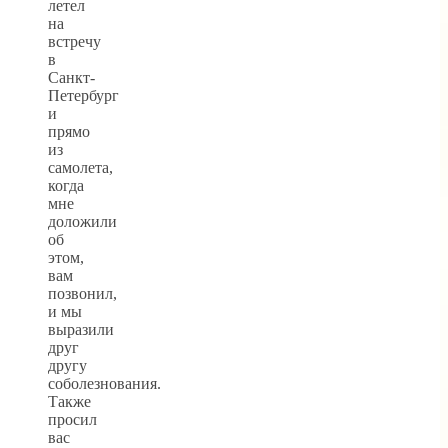
летел
на
встречу
в
Санкт-
Петербург
и
прямо
из
самолета,
когда
мне
доложили
об
этом,
вам
позвонил,
и мы
выразили
друг
другу
соболезнования.
Также
просил
вас