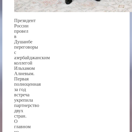
Президент
России
провел
в
Душанбе
переговоры
с
азербайджанским
коллегой
Ильхамом
Алиевым.
Первая
полноценная
за год
встреча
укрепила
партнерство
двух
стран.
О
главном
из