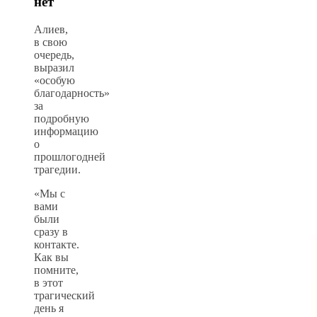
нет
Алиев,
в свою
очередь,
выразил
«особую
благодарность»
за
подробную
информацию
о
прошлогодней
трагедии.
«Мы с
вами
были
сразу в
контакте.
Как вы
помните,
в этот
трагический
день я