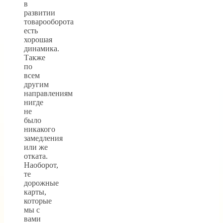
в
развитии
товарооборота
есть
хорошая
динамика.
Также
по
всем
другим
направлениям
нигде
не
было
никакого
замедления
или же
отката.
Наоборот,
те
дорожные
карты,
которые
мы с
вами