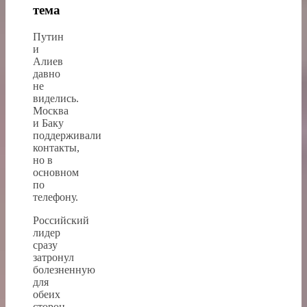
тема
Путин
и
Алиев
давно
не
виделись.
Москва
и Баку
поддерживали
контакты,
но в
основном
по
телефону.
Российский
лидер
сразу
затронул
болезненную
для
обеих
сторон