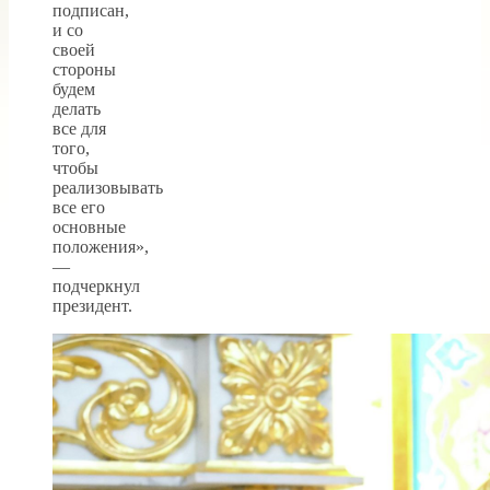
подписан,
и со
своей
стороны
будем
делать
все для
того,
чтобы
реализовывать
все его
основные
положения»,
—
подчеркнул
президент.