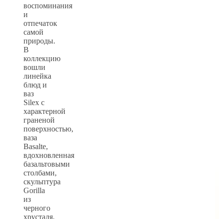
воспоминания
и
отпечаток
самой
природы.
В
коллекцию
вошли
линейка
блюд и
ваз
Silex с
характерной
граненой
поверхностью,
ваза
Basalte,
вдохновленная
базальтовыми
столбами,
скульптура
Gorilla
из
черного
хрусталя,