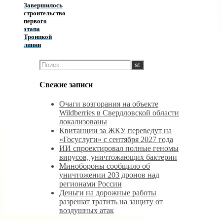
Завершилось
строительство
первого
этапа
Троицкой
линии
Свежие записи
Очаги возгорания на объекте
Wildberries в Свердловской области
локализованы
Квитанции за ЖКУ переведут на
«Госуслуги» с сентября 2027 года
ИИ спроектировал полные геномы
вирусов, уничтожающих бактерии
Минобороны сообщило об
уничтожении 203 дронов над
регионами России
Деньги на дорожные работы
разрешат тратить на защиту от
воздушных атак