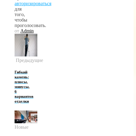
авторизироваться
для
того,
чтобы
проголосовать.
от
Admin
Предыдущие
Гибкий
камень:
плюсы,
минусы,
6
вариантов
отделки
Новые