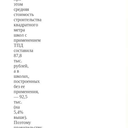
этом
средняя
стоимость
строительства
квадратного
метра
школ с
применением
ТПД
составила
87,8
тыс.
рублей,
а в
школах,
построенных
без ее
применения,
— 92,5
тыс.
(на
5,4%
выше).
Поэтому
правительству