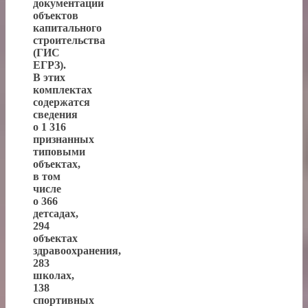
документации
объектов
капитального
строительства
(ГИС
ЕГРЗ).
В этих
комплектах
содержатся
сведения
о 1 316
признанных
типовыми
объектах,
в том
числе
о 366
детсадах,
294
объектах
здравоохранения,
283
школах,
138
спортивных