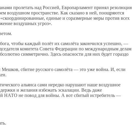
ранами пролетать над Россией, Европарламент принял резолюци
ем воздушном пространстве. Как сказано в ней, поощряются
«скоординированные, единые и соразмерные меры против всех
ожение воздушных угроз».
ветом.
ь бога, чтобы каждый полёт их самолёта закончился успешно, —
редседателя комитета Совета Федерации по международным делам
солютно симметрично. Здесь опасности для них будет гораздо
 Мешков, сбитие русского самолёта — это уже война. И, если
ен.
тического альянса сами нередко нарушают наше воздушное
выдержки и желания избежать эскалации. Ведь даже
ией НАТО не повод для войны. А вот сбитый истребитель —
ть.