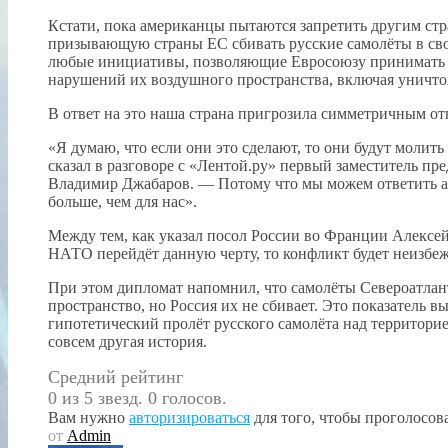
Кстати, пока американцы пытаются запретить другим ст
призывающую страны ЕС сбивать русские самолёты в сво
любые инициативы, позволяющие Евросоюзу принимать 
нарушений их воздушного пространства, включая уничт
В ответ на это наша страна пригрозила симметричным от
«Я думаю, что если они это сделают, то они будут молит
сказал в разговоре с «Лентой.ру» первый заместитель п
Владимир Джабаров. — Потому что мы можем ответить аб
больше, чем для нас».
Между тем, как указал посол России во Франции Алексей
НАТО перейдёт данную черту, то конфликт будет неизбеж
При этом дипломат напомнил, что самолёты Североатлан
пространство, но Россия их не сбивает. Это показатель 
гипотетический пролёт русского самолёта над территор
совсем другая история.
Средний рейтинг
0 из 5 звезд. 0 голосов.
Вам нужно
авторизироваться
для того, чтобы проголосова
от
Admin