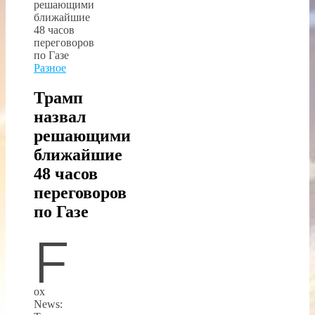
Разное
Трамп
назвал
решающими
ближайшие
48 часов
переговоров
по Газе
F
ox
News: