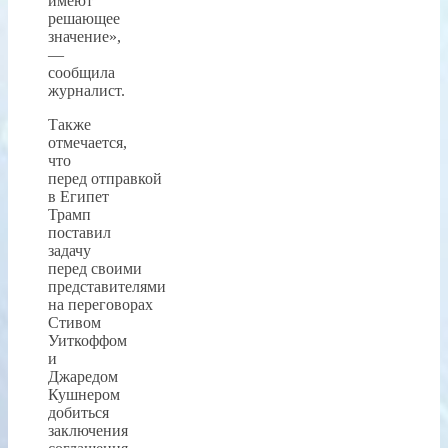
имеют
решающее
значение»,
—
сообщила
журналист.
Также
отмечается,
что
перед отправкой
в Египет
Трамп
поставил
задачу
перед своими
представителями
на переговорах
Стивом
Уиткоффом
и
Джаредом
Кушнером
добиться
заключения