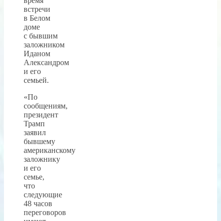
время
встречи
в Белом
доме
с бывшим
заложником
Иданом
Александром
и его
семьей.
«По
сообщениям,
президент
Трамп
заявил
бывшему
американскому
заложнику
и его
семье,
что
следующие
48 часов
переговоров