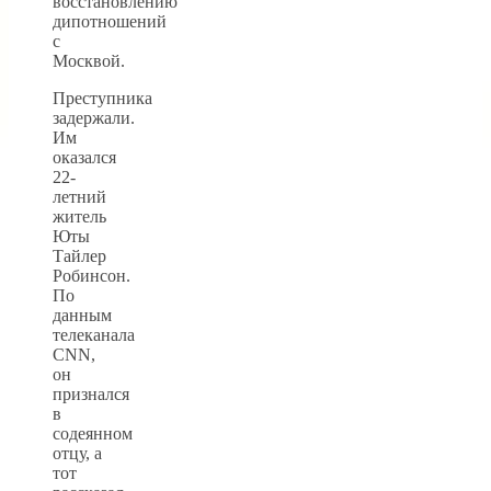
восстановлению
дипотношений
с
Москвой.
Преступника
задержали.
Им
оказался
22-
летний
житель
Юты
Тайлер
Робинсон.
По
данным
телеканала
CNN,
он
признался
в
содеянном
отцу, а
тот