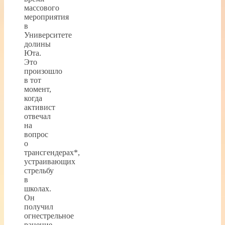
массового
мероприятия
в
Университете
долины
Юта.
Это
произошло
в тот
момент,
когда
активист
отвечал
на
вопрос
о
трансгендерах*,
устраивающих
стрельбу
в
школах.
Он
получил
огнестрельное
ранение