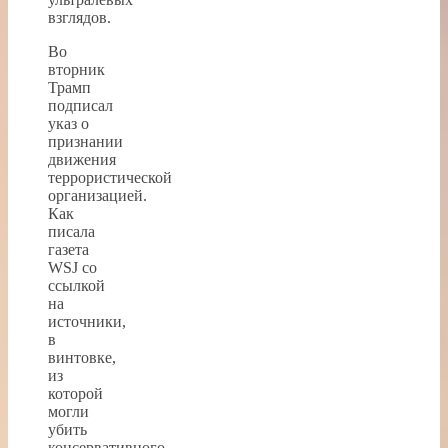
взглядов.
Во
вторник
Трамп
подписал
указ о
признании
движения
террористической
организацией.
Как
писала
газета
WSJ со
ссылкой
на
источники,
в
винтовке,
из
которой
могли
убить
консервативного