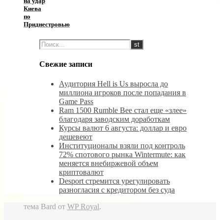
на удар
Киева
по
Приднестровью
Свежие записи
Аудитория Hell is Us выросла до
миллиона игроков после попадания в
Game Pass
Ram 1500 Rumble Bee стал еще «злее»
благодаря заводским доработкам
Курсы валют 6 августа: доллар и евро
дешевеют
Институционалы взяли под контроль
72% спотового рынка Wintermute: как
меняется внебиржевой объем
криптовалют
Desport стремится урегулировать
разногласия с кредитором без суда
тема Bard от
WP Royal
.