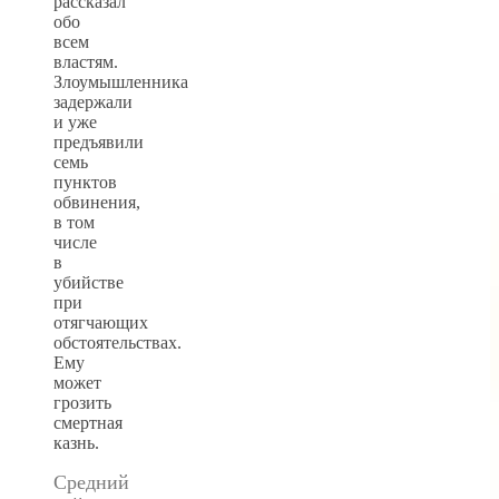
рассказал
обо
всем
властям.
Злоумышленника
задержали
и уже
предъявили
семь
пунктов
обвинения,
в том
числе
в
убийстве
при
отягчающих
обстоятельствах.
Ему
может
грозить
смертная
казнь.
Средний