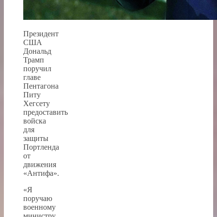
Президент
США
Дональд
Трамп
поручил
главе
Пентагона
Питу
Хегсету
предоставить
войска
для
защиты
Портленда
от
движения
«Антифа».
«Я
поручаю
военному
министру