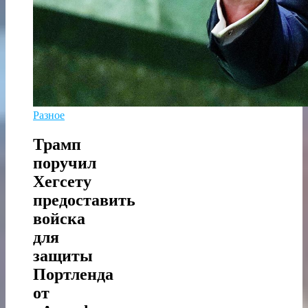
Разное
Трамп
поручил
Хегсету
предоставить
войска
для
защиты
Портленда
от