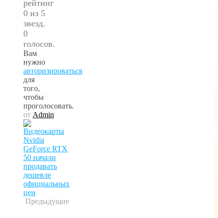
рейтинг
0 из 5
звезд.
0
голосов.
Вам
нужно
авторизироваться
для
того,
чтобы
проголосовать.
от
Admin
Предыдущие