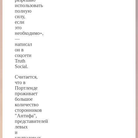
использовать
полную
силу,
если
это
необходимо»,
—
написал
он в
соцсети
Truth
Social.
Считается,
что в
Портленде
проживает
большое
количество
сторонников
"Антифа",
представителей
левых
и
ультралевых