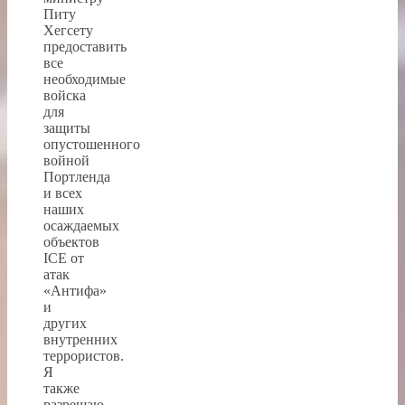
Питу
Хегсету
предоставить
все
необходимые
войска
для
защиты
опустошенного
войной
Портленда
и всех
наших
осаждаемых
объектов
ICE от
атак
«Антифа»
и
других
внутренних
террористов.
Я
также
разрешаю