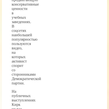
консервативные
ценности
в
учебных
заведениях.
В
соцсетях
наибольшей
популярностью
пользуются
видео,
на
которых
активист
спорит
со
сторонниками
Демократической
партии.
На
публичных
выступлениях
Кирк
не раз