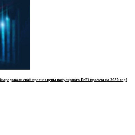
бнародовали свой прогноз цены популярного DeFi-проекта на 2030 год!