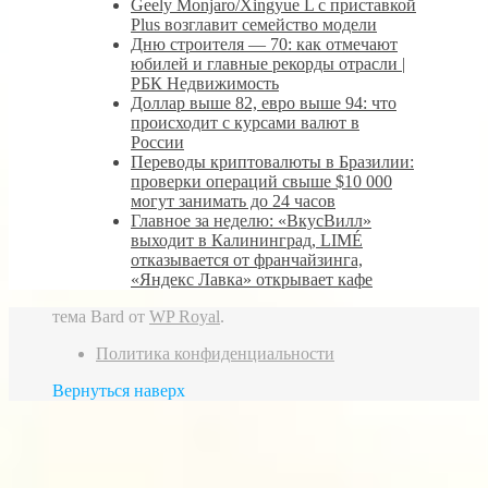
Geely Monjaro/Xingyue L с приставкой
Plus возглавит семейство модели
Дню строителя — 70: как отмечают
юбилей и главные рекорды отрасли |
РБК Недвижимость
Доллар выше 82, евро выше 94: что
происходит с курсами валют в
России
Переводы криптовалюты в Бразилии:
проверки операций свыше $10 000
могут занимать до 24 часов
Главное за неделю: «ВкусВилл»
выходит в Калининград, LIMÉ
отказывается от франчайзинга,
«Яндекс Лавка» открывает кафе
тема Bard от
WP Royal
.
Политика конфиденциальности
Вернуться наверх