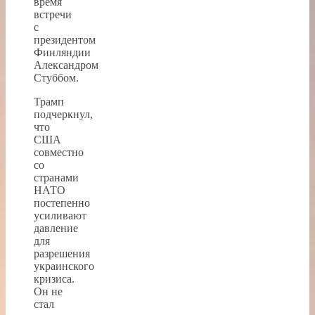
время
встречи
с
президентом
Финляндии
Александром
Стуббом.
Трамп
подчеркнул,
что
США
совместно
со
странами
НАТО
постепенно
усиливают
давление
для
разрешения
украинского
кризиса.
Он не
стал