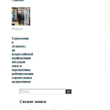
Новые
Стремление
к
лучшему:
на
всероссийской
конференции
обсудили
опыт и
перспективы
рейтингования
строительных
подрядчиков
Свежие записи