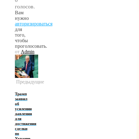
голосов.
Вам
нужно
авторизироваться
для
того,
чтобы
проголосовать.
от
Admin
Предыдущие
Трамп
заявил
об
усилении
давления
для
достижения
сделки
по
Украине