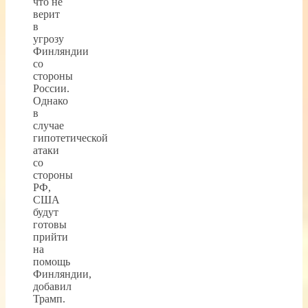
что не
верит
в
угрозу
Финляндии
со
стороны
России.
Однако
в
случае
гипотетической
атаки
со
стороны
РФ,
США
будут
готовы
прийти
на
помощь
Финляндии,
добавил
Трамп.