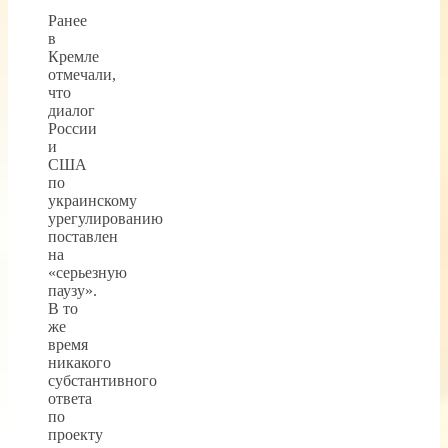
Ранее
в
Кремле
отмечали,
что
диалог
России
и
США
по
украинскому
урегулированию
поставлен
на
«серьезную
паузу».
В то
же
время
никакого
субстантивного
ответа
по
проекту