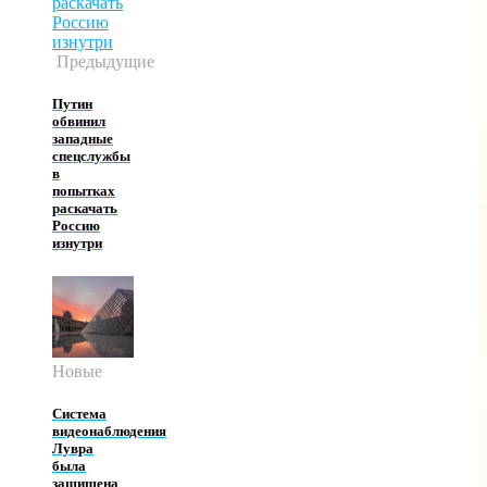
Предыдущие
Путин
обвинил
западные
спецслужбы
в
попытках
раскачать
Россию
изнутри
Новые
Система
видеонаблюдения
Лувра
была
защищена