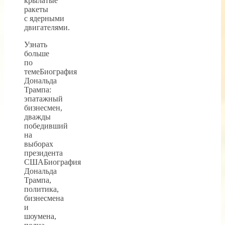
крылатые
ракеты
с ядерными
двигателями.
Узнать
больше
по
темеБиография
Дональда
Трампа:
эпатажный
бизнесмен,
дважды
победивший
на
выборах
президента
СШАБиография
Дональда
Трампа,
политика,
бизнесмена
и
шоумена,