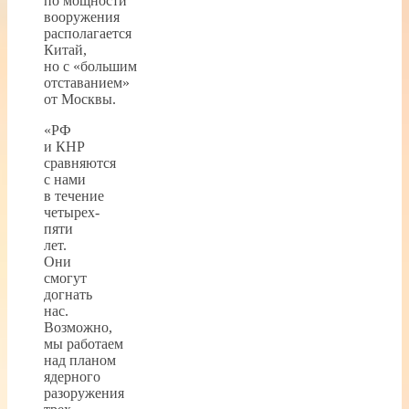
по мощности
вооружения
располагается
Китай,
но с «большим
отставанием»
от Москвы.
«РФ
и КНР
сравняются
с нами
в течение
четырех-
пяти
лет.
Они
смогут
догнать
нас.
Возможно,
мы работаем
над планом
ядерного
разоружения