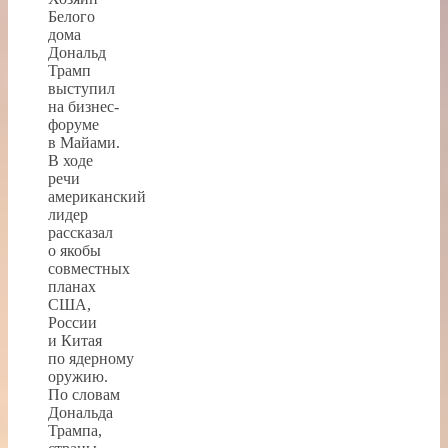
Белого
дома
Дональд
Трамп
выступил
на бизнес-
форуме
в Майами.
В ходе
речи
американский
лидер
рассказал
о якобы
совместных
планах
США,
России
и Китая
по ядерному
оружию.
По словам
Дональда
Трампа,