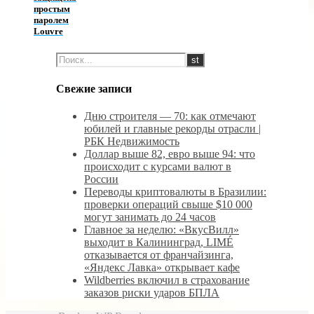
простым
паролем
Louvre
Свежие записи
Дню строителя — 70: как отмечают
юбилей и главные рекорды отрасли |
РБК Недвижимость
Доллар выше 82, евро выше 94: что
происходит с курсами валют в
России
Переводы криптовалюты в Бразилии:
проверки операций свыше $10 000
могут занимать до 24 часов
Главное за неделю: «ВкусВилл»
выходит в Калининград, LIMÉ
отказывается от франчайзинга,
«Яндекс Лавка» открывает кафе
Wildberries включил в страхование
заказов риски ударов БПЛА