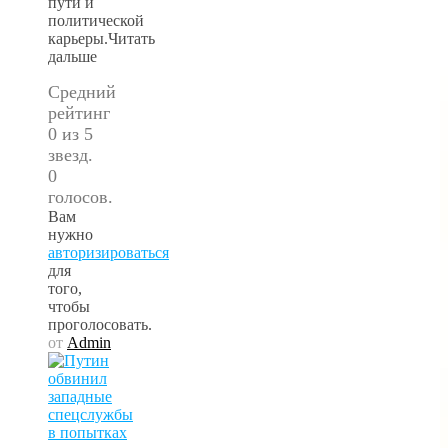
пути и
политической
карьеры.Читать
дальше
Средний
рейтинг
0 из 5
звезд.
0
голосов.
Вам
нужно
авторизироваться
для
того,
чтобы
проголосовать.
от
Admin