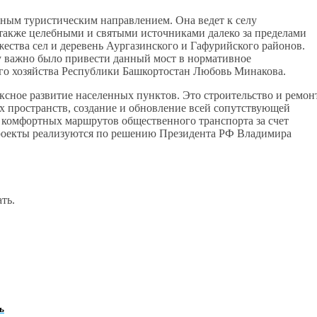
ным туристическим направлением. Она ведет к селу
также целебными и святыми источниками далеко за пределами
жества сел и деревень Аургазинского и Гафурийского районов.
му важно было привести данный мост в нормативное
ого хозяйства Республики Башкортостан Любовь Минакова.
сное развитие населенных пунктов. Это строительство и ремон
х пространств, создание и обновление всей сопутствующей
 комфортных маршрутов общественного транспорта за счет
роекты реализуются по решению Президента РФ Владимира
ть.
ь