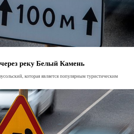
через реку Белый Камень
оусольский, которая является популярным туристическим