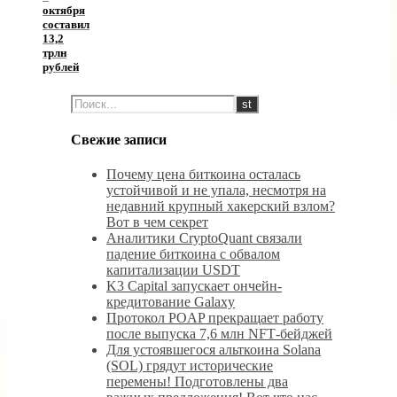
октября
составил
13,2
трлн
рублей
Свежие записи
Почему цена биткоина осталась
устойчивой и не упала, несмотря на
недавний крупный хакерский взлом?
Вот в чем секрет
Аналитики CryptoQuant связали
падение биткоина с обвалом
капитализации USDT
K3 Capital запускает ончейн-
кредитование Galaxy
Протокол POAP прекращает работу
после выпуска 7,6 млн NFT‑бейджей
Для устоявшегося альткоина Solana
(SOL) грядут исторические
перемены! Подготовлены два