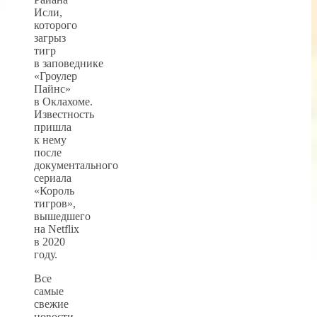
Исли,
которого
загрыз
тигр
в заповеднике
«Гроулер
Пайнс»
в Оклахоме.
Известность
пришла
к нему
после
документального
сериала
«Король
тигров»,
вышедшего
на Netflix
в 2020
году.
Все
самые
свежие
новости