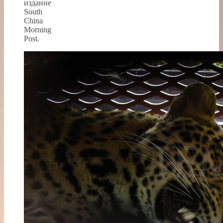
издание
South
China
Morning
Post.