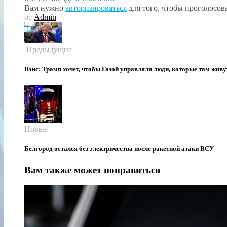
Вам нужно
авторизироваться
для того, чтобы проголосова
от
Admin
Предыдущие
Вэнс: Трамп хочет, чтобы Газой управляли люди, которые там живу
Новые
Белгород остался без электричества после ракетной атаки ВСУ
Вам также может понравиться