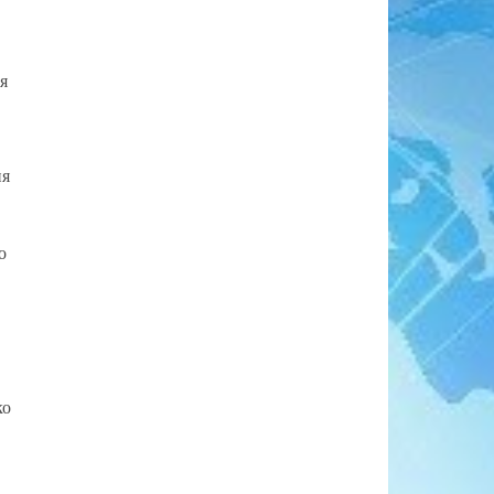
я
ия
о
ко