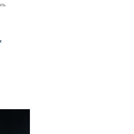
ть.
т