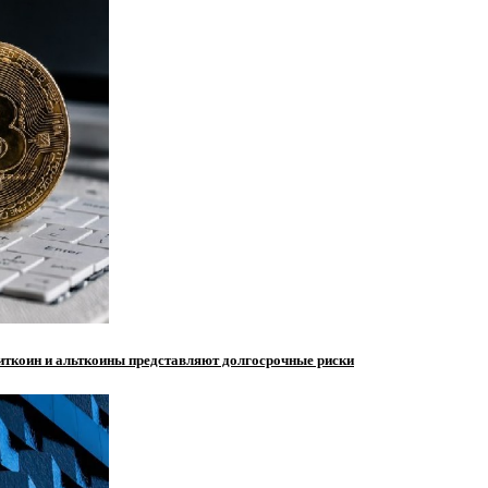
биткоин и альткоины представляют долгосрочные риски