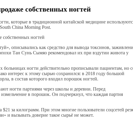
продаже собственных ногтей
ногти, которые в традиционной китайской медицине используютс
outh China Morning Post.
туй», описывались как средство для вывода токсинов, заживлен
ч эпохи Тан Сунь Сымяо рекомендовал их при вздутии живота у
их больницах ногти действительно прописывали пациентам, но с
ко интерес к этому сырью сохранился: в 2018 году большой
орла, в состав которого входил порошок ногтей.
ают ногти партиями через школы и деревни. Перед
 измельчение в порошок. Он подчеркнул, что каждая партия
 $21 за килограмм. При этом многие пользователи соцсетей рез
зи» и вызывать доверие такое сырьё не может.