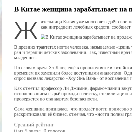
В Китае женщина зарабатывает на 
Ж
ительница Китая уже много лет сдаёт свои 
как ингредиент лечебных средств, сообщает S
В древних трактатах ногти человека, называемые «цзинь 
ран и терапии детских заболеваний. Так, известный вра
младенцев.
По словам врача Хэ Ланя, ещё в прошлом веке в китайск
временем их заменили более доступными аналогами. Одна
спрос вызвало лекарство «Хоу Янь Вань» от воспаления г
Как отметил профессор Ли Джимин, фармкомпании закуп
использованием сырьё проходит очистку, стерилизацию и
проверяется по стандартам безопасности.
Сама женщина призналась, что продаёт ногти примерно за
раскритиковали её бизнес, отмечая, что «ногти полны гря
Средний рейтинг
0 из 5 звезд. 0 голосов.